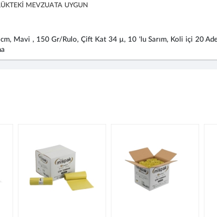
ÜKTEKİ MEVZUATA UYGUN
m, Mavi , 150 Gr/Rulo, Çift Kat 34 µ, 10 'lu Sarım, Koli içi 20 Ade
ma