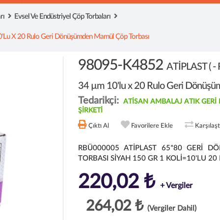
rı
Evsel Ve Endüstriyel Çöp Torbaları
0'lu X 20 Rulo Geri Dönüşümden Mamül Çöp Torbası
98095-K4852
ATİPLAST ( 
34 µm 10'lu x 20 Rulo Geri Dönüş
Tedarikçi:
ATİSAN AMBALAJ ATIK GER
ŞİRKETİ
Çıktı Al
Favorilere Ekle
Karşılaş
RBÜ000005 ATİPLAST 65*80 GERİ 
TORBASI SİYAH 150 GR 1 KOLİ=10'LU 20
220,02 ₺
+ Vergiler
264,02 ₺
(Vergiler Dahil)