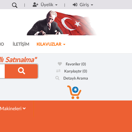
Üyelik
Giriş
MO
İLETİŞİM
KILAVUZLAR
ı Satınalma"
Favoriler
(0)
Karşılaştır
(0)
Detaylı Arama
 Makineleri