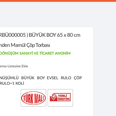
- RBÜ000005 ) BÜYÜK BOY 65 x 80 cm
ümden Mamül Çöp Torbası
İ DÖNÜŞÜM SANAYİ VE TİCARET ANONİM
tırma Listesine Ekle
DÖNÜŞÜMLÜ BÜYÜK BOY EVSEL RULO ÇÖP
 RULO=1 KOLİ