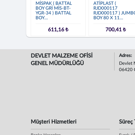
MİSPAK ( BATTAL
ATİPLAST (
BOY GRİ MİS-BT-
RJD000117
YGR-34 ) BATTAL
RJD000117 ) JUMB
BOY...
BOY 80 X 11...
611,16 ₺
700,41 ₺
DEVLET MALZEME OFİSİ
Adres:
GENEL MÜDÜRLÜĞÜ
Devlet 
06420 
Müşteri Hizmetleri
Süreç 