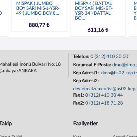
MİSPAK ( JUMBO
MİSPAK ( BATTAL
M
BOY SARI MİS-J-YSR-
BOY SARI MİS-BT-
B
O
49 ) JUMBO BOY 8...
YSR-34 ) BATTAL
Y
BO...
B
880,77 ₺
611,16 ₺
0 (312) 410 30 00
Telefon:
Mahallesi İnönü Bulvarı No:18
dmo@dmo.g
Kurumsal E-Posta:
Çankaya/ANKARA
Kep Adresi1:
dmo@hs02.kep.t
Kep Adresi2:
devletmalzemeofisi@hs02.kep.
Fax1:
0 (312) 410 30 44
Fax2:
0 (312) 418 71 28
Takip
Faaliyetler