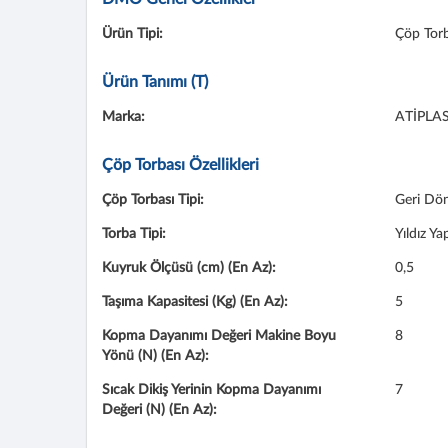
Ürün Tipi:
Çöp Torb
Ürün Tanımı (T)
Marka:
ATİPLA
Çöp Torbası Özellikleri
Çöp Torbası Tipi:
Geri Dö
Torba Tipi:
Yıldız Ya
Kuyruk Ölçüsü (cm) (En Az):
0,5
Taşıma Kapasitesi (Kg) (En Az):
5
Kopma Dayanımı Değeri Makine Boyu
8
Yönü (N) (En Az):
Sıcak Dikiş Yerinin Kopma Dayanımı
7
Değeri (N) (En Az):