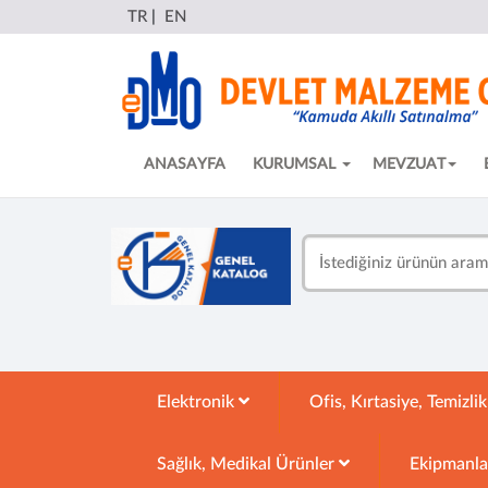
TR
|
EN
ANASAYFA
KURUMSAL
MEVZUAT
Elektronik
Ofis, Kırtasiye, Temizli
Sağlık, Medikal Ürünler
Ekipmanl