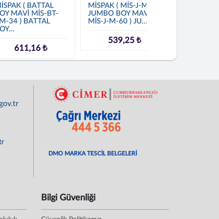
İSPAK ( BATTAL
MİSPAK ( MİS-J-M-60
MİSPAK (
OY MAVİ MİS-BT-
JUMBO BOY MAVİ
BOY GRİ M
M-34 ) BATTAL
MİS-J-M-60 ) JU...
49 ) JUMB
OY...
80...
539,25 ₺
611,16 ₺
880,
ov.tr
r
tr
DMO MARKA TESCİL BELGELERİ
Bilgi Güvenliği