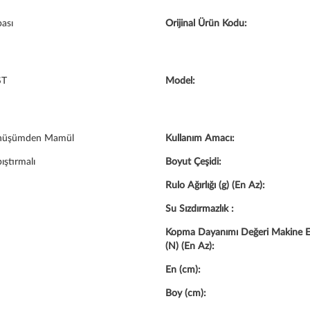
ası
Orijinal Ürün Kodu:
ST
Model:
nüşümden Mamül
Kullanım Amacı:
pıştırmalı
Boyut Çeşidi:
Rulo Ağırlığı (g) (En Az):
Su Sızdırmazlık :
Kopma Dayanımı Değeri Makine E
(N) (En Az):
En (cm):
Boy (cm):