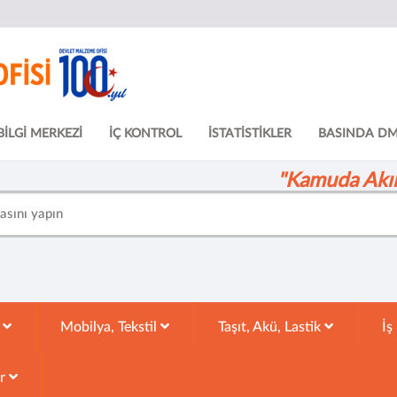
BİLGİ MERKEZİ
İÇ KONTROL
İSTATİSTİKLER
BASINDA D
"Kamuda Akıll
k
Mobilya, Tekstil
Taşıt, Akü, Lastik
İş
ar