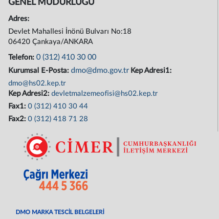
GENEL MÜDÜRLÜĞÜ
Adres:
Devlet Mahallesi İnönü Bulvarı No:18
06420 Çankaya/ANKARA
0 (312) 410 30 00
Telefon:
dmo@dmo.gov.tr
Kurumsal E-Posta:
Kep Adresi1:
dmo@hs02.kep.tr
Kep Adresi2:
devletmalzemeofisi@hs02.kep.tr
Fax1:
0 (312) 410 30 44
Fax2:
0 (312) 418 71 28
DMO MARKA TESCİL BELGELERİ