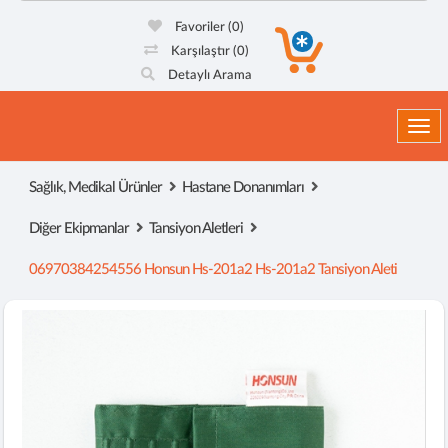
Favoriler
(0)
Karşılaştır
(0)
Detaylı Arama
Togg
Sağlık, Medikal Ürünler
Hastane Donanımları
Diğer Ekipmanlar
Tansiyon Aletleri
06970384254556 Honsun Hs-201a2 Hs-201a2 Tansiyon Aleti