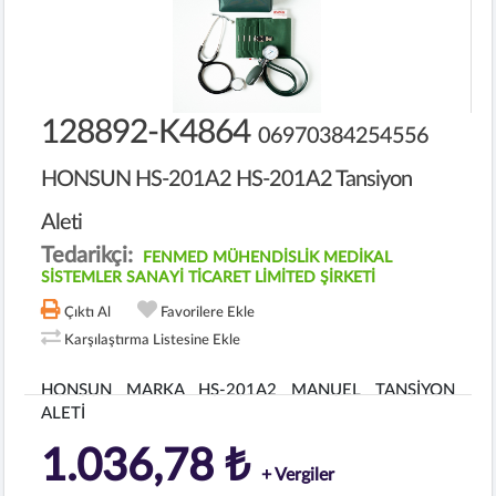
128892-K4864
06970384254556
HONSUN HS-201A2 HS-201A2 Tansiyon
Aleti
Tedarikçi:
FENMED MÜHENDİSLİK MEDİKAL
SİSTEMLER SANAYİ TİCARET LİMİTED ŞİRKETİ
Çıktı Al
Favorilere Ekle
Karşılaştırma Listesine Ekle
HONSUN MARKA HS-201A2 MANUEL TANSİYON
ALETİ
1.036,78 ₺
+ Vergiler