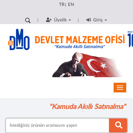
TR
EN
|
Üyelik
Giriş
Toggle
"Kamuda Akıllı Satınalma"