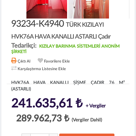
93234-K4940
TÜRK KIZILAYI
HVK76A HAVA KANALLI ASTARLI Çadır
Tedarikçi:
KIZILAY BARINMA SİSTEMLERİ ANONİM
ŞİRKETİ
Çıktı Al
Favorilere Ekle
Karşılaştırma Listesine Ekle
HVK76A HAVA KANALLI ŞİŞME ÇADIR 76 M²
(ASTARLI)
241.635,61 ₺
+ Vergiler
289.962,73 ₺
(Vergiler Dahil)