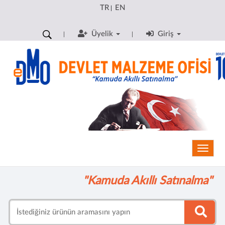
TR
EN
|
Üyelik
Giriş
Toggle
"Kamuda Akıllı Satınalma"