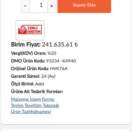
Sepete Ekle
;
Birim Fiyat:
241.635,61 ₺
Vergi(KDV) Oranı:
%20
DMO Ürün Kodu:
93234 -K4940
Orijinal Ürün Kodu:
HVK76A
Garanti Süresi:
24 (Ay)
Ölçü Birimi:
Adet
Ürüne Ait Tedarik Formları
Malzeme İstem Formu
Teslim Tesellüm Tutanağı
Ürün Taahhütnamesi