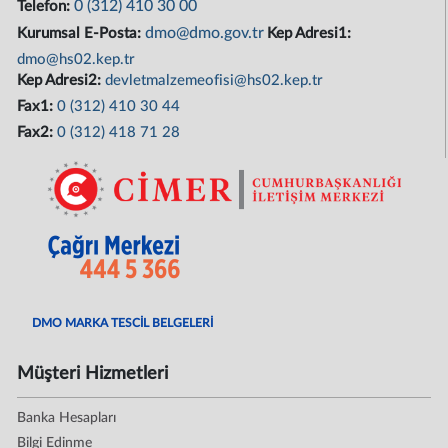
0 (312) 410 30 00
Telefon:
dmo@dmo.gov.tr
Kurumsal E-Posta:
Kep Adresi1:
dmo@hs02.kep.tr
Kep Adresi2:
devletmalzemeofisi@hs02.kep.tr
Fax1:
0 (312) 410 30 44
Fax2:
0 (312) 418 71 28
DMO MARKA TESCİL BELGELERİ
Müşteri Hizmetleri
Banka Hesapları
Bilgi Edinme