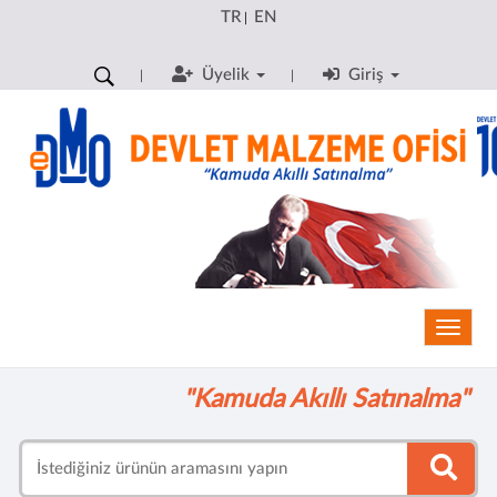
TR
EN
|
Üyelik
Giriş
Toggle
"Kamuda Akıllı Satınalma"