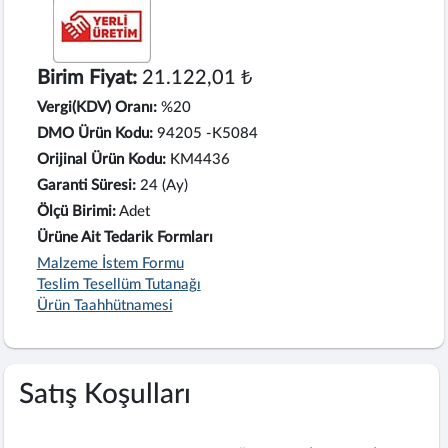
Birim Fiyat:
21.122,01 ₺
Vergi(KDV) Oranı:
%20
DMO Ürün Kodu:
94205 -K5084
Orijinal Ürün Kodu:
KM4436
Garanti Süresi:
24 (Ay)
Ölçü Birimi:
Adet
Ürüne Ait Tedarik Formları
Malzeme İstem Formu
Teslim Tesellüm Tutanağı
Ürün Taahhütnamesi
Satış Koşulları