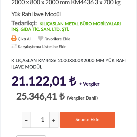
2000 x 800 x 2000 mm KM4436 3 x 700 kg
Yük Rafı İlave Modül
Tedarikçi:
KILIÇASLAN METAL BÜRO MOBİLYALARI
İNŞ. GIDA TİC. SAN. LTD. ŞTİ.
Çıktı Al
Favorilere Ekle
Karşılaştırma Listesine Ekle
KILIÇASLAN KM4436 2000X800X2000 MM YÜK RAFI
ILAVE MODÜL
21.122,01 ₺
+ Vergiler
25.346,41 ₺
(Vergiler Dahil)
Sepete Ekle
;