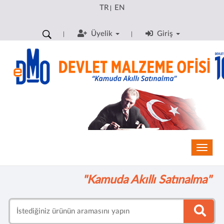
TR
EN
|
Üyelik
Giriş
Toggle
"Kamuda Akıllı Satınalma"