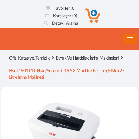
Favoriler
(0)
Karşılaştır
(0)
Detaylı Arama
Togg
Ofis, Kırtasiye, Temizlik
Evrak Ve Harddisk İmha Makineleri
Hsm 1901111 Hsm/securio C16 5,8 Mm Duz Kesım 5,8 Mm 25
Litre Imha Makinesi