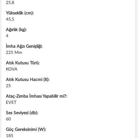
25,8
Yükseklik (cm):
45,5
Ağırlık (kg):
4
İmha Ağzı Genişliği:
225 Mm
Atık Kutusu Türü:
KOVA
Atık Kutusu Hacmi (lt):
25
Ataç-Zımba İmhası Yapabilir mi?:
EVET
Ses Seviyesi (db):
60
Güç Gereksinimi (W):
185