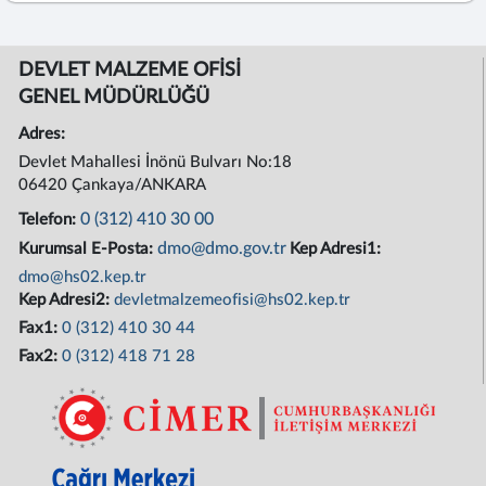
DEVLET MALZEME OFİSİ
GENEL MÜDÜRLÜĞÜ
Adres:
Devlet Mahallesi İnönü Bulvarı No:18
06420 Çankaya/ANKARA
0 (312) 410 30 00
Telefon:
dmo@dmo.gov.tr
Kurumsal E-Posta:
Kep Adresi1:
dmo@hs02.kep.tr
Kep Adresi2:
devletmalzemeofisi@hs02.kep.tr
Fax1:
0 (312) 410 30 44
Fax2:
0 (312) 418 71 28