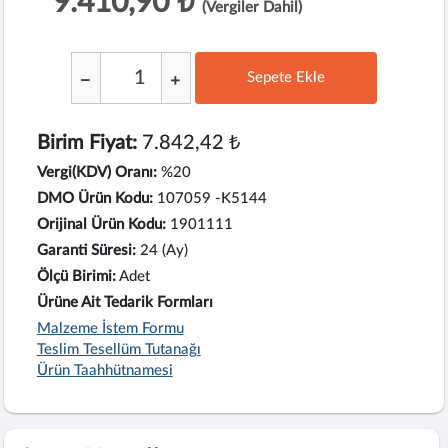
9.410,90 ₺
(Vergiler Dahil)
Sepete Ekle
;
Birim Fiyat:
7.842,42 ₺
Vergi(KDV) Oranı:
%20
DMO Ürün Kodu:
107059 -K5144
Orijinal Ürün Kodu:
1901111
Garanti Süresi:
24 (Ay)
Ölçü Birimi:
Adet
Ürüne Ait Tedarik Formları
Malzeme İstem Formu
Teslim Tesellüm Tutanağı
Ürün Taahhütnamesi