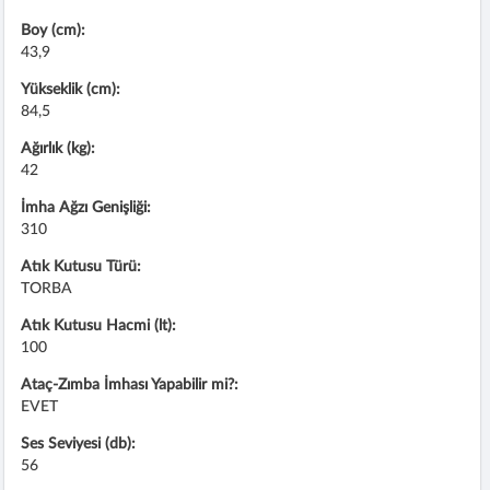
Boy (cm):
43,9
Yükseklik (cm):
84,5
Ağırlık (kg):
42
İmha Ağzı Genişliği:
310
Atık Kutusu Türü:
TORBA
Atık Kutusu Hacmi (lt):
100
Ataç-Zımba İmhası Yapabilir mi?:
EVET
Ses Seviyesi (db):
56