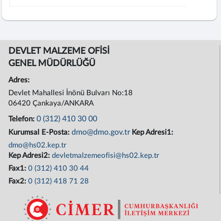
DEVLET MALZEME OFİSİ
GENEL MÜDÜRLÜĞÜ
Adres:
Devlet Mahallesi İnönü Bulvarı No:18
06420 Çankaya/ANKARA
0 (312) 410 30 00
Telefon:
dmo@dmo.gov.tr
Kurumsal E-Posta:
Kep Adresi1:
dmo@hs02.kep.tr
Kep Adresi2:
devletmalzemeofisi@hs02.kep.tr
Fax1:
0 (312) 410 30 44
Fax2:
0 (312) 418 71 28