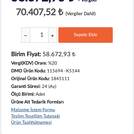
70.407,52 ₺
(Vergiler Dahil)
Sepete Ekle
;
Birim Fiyat:
58.672,93 ₺
Vergi(KDV) Oranı:
%20
DMO Ürün Kodu:
115694 -K5144
Orijinal Ürün Kodu:
1845111
Garanti Süresi:
24 (Ay)
Ölçü Birimi:
Adet
Ürüne Ait Tedarik Formları
Malzeme İstem Formu
Teslim Tesellüm Tutanağı
Ürün Taahhütnamesi