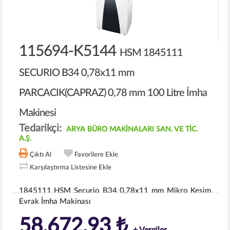
115694-K5144
HSM 1845111
SECURIO B34 0,78x11 mm
PARCACIK(CAPRAZ) 0,78 mm 100 Litre İmha
Makinesi
Tedarikçi:
ARYA BÜRO MAKİNALARI SAN. VE TİC.
A.Ş.
Çıktı Al
Favorilere Ekle
Karşılaştırma Listesine Ekle
1845111 HSM Securio B34 0,78x11 mm Mikro Kesim
Evrak İmha Makinası
58.672,93 ₺
+ Vergiler