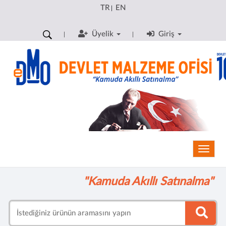
TR
EN
|
Üyelik
Giriş
Toggle
"Kamuda Akıllı Satınalma"