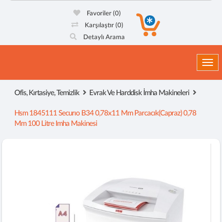
Favoriler
(0)
Karşılaştır
(0)
Detaylı Arama
Togg
Ofis, Kırtasiye, Temizlik
Evrak Ve Harddisk İmha Makineleri
Hsm 1845111 Securıo B34 0,78x11 Mm Parcacık(capraz) 0,78
Mm 100 Litre Imha Makinesi