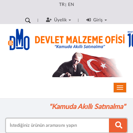
TR
EN
|
Üyelik
Giriş
Toggle
"Kamuda Akıllı Satınalma"