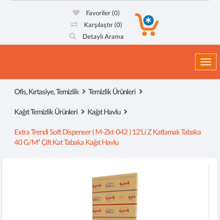
Favoriler
(0)
Karşılaştır
(0)
Detaylı Arama
Togg
Ofis, Kırtasiye, Temizlik
Temizlik Ürünleri
Kağıt Temizlik Ürünleri
Kağıt Havlu
Extra Trendi Soft Dispenser ( M-Zkt-042 ) 12'li Z Katlamalı Tabaka
40 G/m² Çift Kat Tabaka Kağıt Havlu