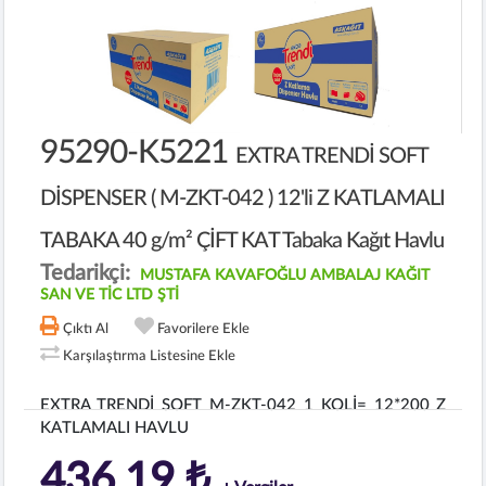
95290-K5221
EXTRA TRENDİ SOFT
DİSPENSER ( M-ZKT-042 ) 12'li Z KATLAMALI
TABAKA 40 g/m² ÇİFT KAT Tabaka Kağıt Havlu
Tedarikçi:
MUSTAFA KAVAFOĞLU AMBALAJ KAĞIT
SAN VE TİC LTD ŞTİ
Çıktı Al
Favorilere Ekle
Karşılaştırma Listesine Ekle
EXTRA TRENDİ SOFT M-ZKT-042 1 KOLİ= 12*200 Z
KATLAMALI HAVLU
436,19 ₺