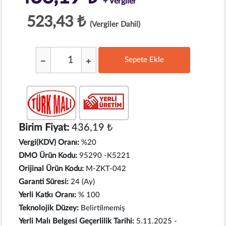
+ Vergiler
523,43 ₺
(Vergiler Dahil)
Sepete Ekle
;
Birim Fiyat:
436,19 ₺
Vergi(KDV) Oranı:
%20
DMO Ürün Kodu:
95290 -K5221
Orijinal Ürün Kodu:
M-ZKT-042
Garanti Süresi:
24 (Ay)
Yerli Katkı Oranı:
% 100
Teknolojik Düzey:
Belirtilmemiş
Yerli Malı Belgesi Geçerlilik Tarihi:
5.11.2025 -