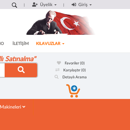
Üyelik
Giriş
MO
İLETİŞİM
KILAVUZLAR
ı Satınalma"
Favoriler
(0)
Karşılaştır
(0)
Detaylı Arama
 Makineleri