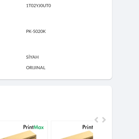
1T02YJ0UT0
PK-5020K
SİYAH
ORIJINAL