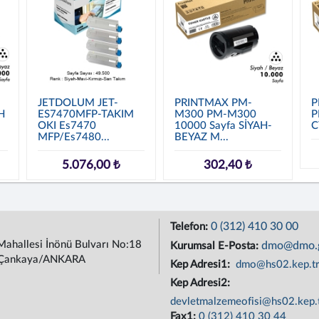
JETDOLUM JET-
PRINTMAX PM-
P
H
ES7470MFP-TAKIM
M300 PM-M300
P
OKI Es7470
10000 Sayfa SİYAH-
C
MFP/Es7480...
BEYAZ M...
5.076,00 ₺
302,40 ₺
0 (312) 410 30 00
Telefon:
Mahallesi İnönü Bulvarı No:18
dmo@dmo.g
Kurumsal E-Posta:
Çankaya/ANKARA
Kep Adresi1:
dmo@hs02.kep.t
Kep Adresi2:
devletmalzemeofisi@hs02.kep.
Fax1:
0 (312) 410 30 44