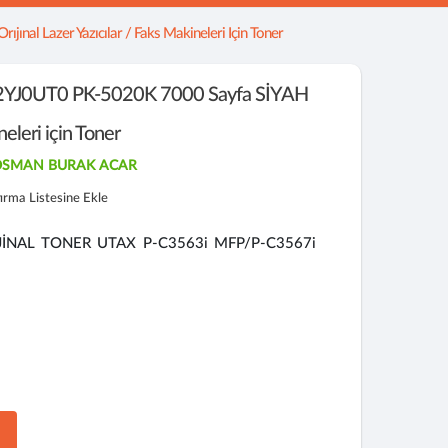
ınal Lazer Yazıcılar / Faks Makineleri Için Toner
YJ0UT0 PK-5020K 7000 Sayfa SİYAH
eleri için Toner
-OSMAN BURAK ACAR
tırma Listesine Ekle
İJİNAL TONER UTAX P-C3563i MFP/P-C3567i