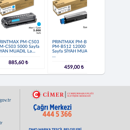
RINTMAX PM-C503
PRINTMAX PM-B512
JETDOLUM
M-C503 5000 Sayfa
PM-B512 12000
MPC2030-
YAN MUADIL La...
Sayfa SİYAH MUADIL
RICOH MP
...
C2030/MP-
885,60 ₺
459,00 ₺
4.752
ov.tr
r
tr
DMO MARKA TESCİL BELGELERİ