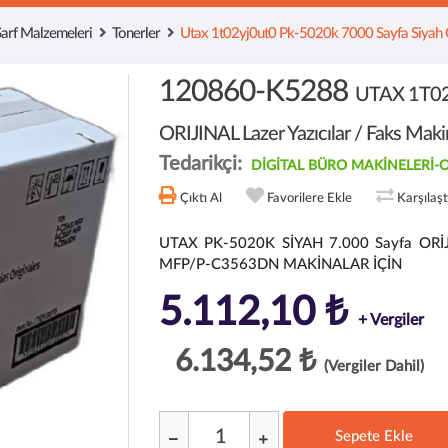
 Sarf Malzemeleri
Tonerler
Utax 1t02yj0ut0 Pk-5020k 7000 Sayfa Siyah Orıj
120860-K5288
UTAX 1T02
ORIJINAL Lazer Yazıcılar / Faks Makin
Tedarikçi:
DİGİTAL BÜRO MAKİNELERİ
Çıktı Al
Favorilere Ekle
Karşılaş
UTAX PK-5020K SİYAH 7.000 Sayfa OR
MFP/P-C3563DN MAKİNALAR İÇİN
5.112,10 ₺
+ Vergiler
6.134,52 ₺
(Vergiler Dahil)
Sepete Ekle
;