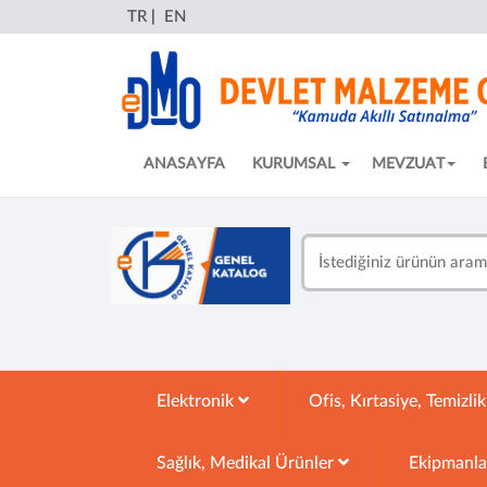
TR
|
EN
ANASAYFA
KURUMSAL
MEVZUAT
Elektronik
Ofis, Kırtasiye, Temizli
Sağlık, Medikal Ürünler
Ekipmanl