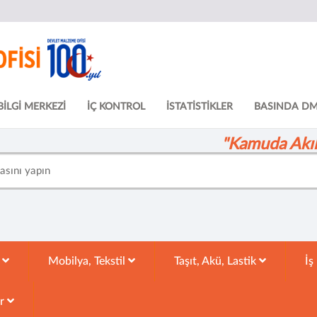
BİLGİ MERKEZİ
İÇ KONTROL
İSTATİSTİKLER
BASINDA D
"Kamuda Akıll
k
Mobilya, Tekstil
Taşıt, Akü, Lastik
İş
ar