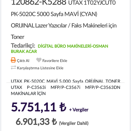
120862-K5288
UTAX 1T02YJCUT0
PK-5020C 5000 Sayfa MAVİ (CYAN)
ORIJINAL Lazer Yazıcılar / Faks Makineleri için
Toner
Tedarikçi:
DİGİTAL BÜRO MAKİNELERİ-OSMAN
BURAK ACAR
Çıktı Al
Favorilere Ekle
Karşılaştırma Listesine Ekle
UTAX PK-5020C MAVİ 5.000 Sayfa ORİJİNAL TONER
UTAX P-C3563i MFP/P-C3567i MFP/P-C3563DN
MAKİNALAR İÇİN
5.751,11 ₺
+ Vergiler
6.901,33 ₺
(Vergiler Dahil)