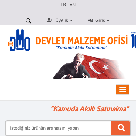
TR
EN
|
Üyelik
Giriş
Toggle
"Kamuda Akıllı Satınalma"