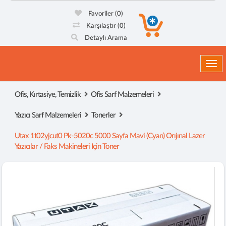
Favoriler
(0)
Karşılaştır
(0)
Detaylı Arama
Togg
Ofis, Kırtasiye, Temizlik
Ofis Sarf Malzemeleri
Yazıcı Sarf Malzemeleri
Tonerler
Utax 1t02yjcut0 Pk-5020c 5000 Sayfa Mavi (cyan) Orıjınal Lazer
Yazıcılar / Faks Makineleri Için Toner