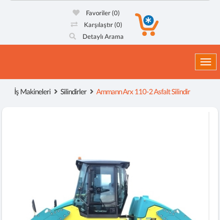
Favoriler
(0)
Karşılaştır
(0)
Detaylı Arama
Togg
İş Makineleri
Silindirler
Ammann Arx 110-2 Asfalt Silindir