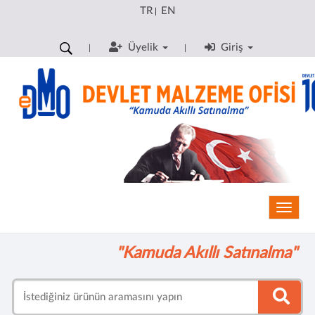
TR
EN
|
Üyelik
Giriş
Toggle
"Kamuda Akıllı Satınalma"