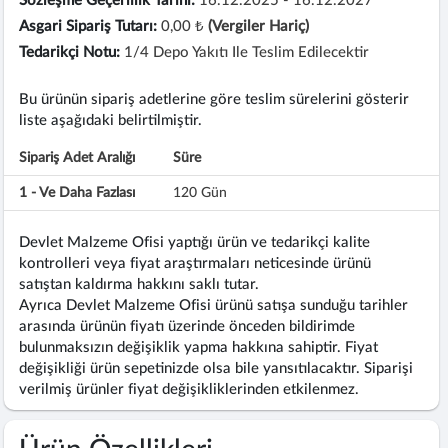
Sözleşme Geçerlilik Tarihi:
16.12.2025 - 16.12.2027
Asgari Sipariş Tutarı:
0,00 ₺
(Vergiler Hariç)
Tedarikçi Notu:
1/4 Depo Yakıtı Ile Teslim Edilecektir
Bu ürünün sipariş adetlerine göre teslim sürelerini gösterir
liste aşağıdaki belirtilmiştir.
Sipariş Adet Aralığı
Süre
1 - Ve Daha Fazlası
120 Gün
Devlet Malzeme Ofisi yaptığı ürün ve tedarikçi kalite
kontrolleri veya fiyat araştırmaları neticesinde ürünü
satıştan kaldırma hakkını saklı tutar.
Ayrıca Devlet Malzeme Ofisi ürünü satışa sunduğu tarihler
arasında ürünün fiyatı üzerinde önceden bildirimde
bulunmaksızın değişiklik yapma hakkına sahiptir. Fiyat
değişikliği ürün sepetinizde olsa bile yansıtılacaktır. Siparişi
verilmiş ürünler fiyat değişikliklerinden etkilenmez.