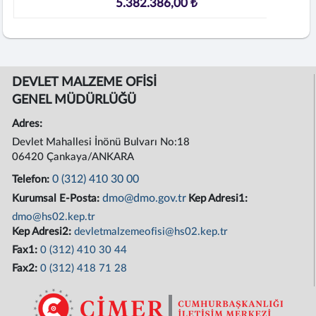
5.382.386,00 ₺
DEVLET MALZEME OFİSİ
GENEL MÜDÜRLÜĞÜ
Adres:
Devlet Mahallesi İnönü Bulvarı No:18
06420 Çankaya/ANKARA
0 (312) 410 30 00
Telefon:
dmo@dmo.gov.tr
Kurumsal E-Posta:
Kep Adresi1:
dmo@hs02.kep.tr
Kep Adresi2:
devletmalzemeofisi@hs02.kep.tr
Fax1:
0 (312) 410 30 44
Fax2:
0 (312) 418 71 28