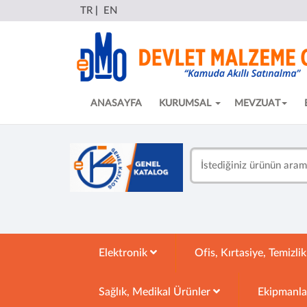
TR
|
EN
ANASAYFA
KURUMSAL
MEVZUAT
Elektronik
Ofis, Kırtasiye, Temizli
Sağlık, Medikal Ürünler
Ekipmanl