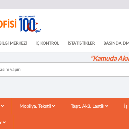
BİLGİ MERKEZİ
İÇ KONTROL
İSTATİSTİKLER
BASINDA D
"Kamuda Akıll
k
Mobilya, Tekstil
Taşıt, Akü, Lastik
İş
ar