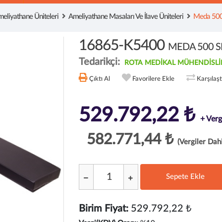
eliyathane Üniteleri
Ameliyathane Masaları Ve İlave Üniteleri
Meda 500
16865-K5400
MEDA 500 SK
Tedarikçi:
ROTA MEDİKAL MÜHENDİSLİK S
Çıktı Al
Favorilere Ekle
Karşılaş
529.792,22 ₺
+ Verg
582.771,44 ₺
(Vergiler Dahi
Sepete Ekle
;
Birim Fiyat:
529.792,22 ₺