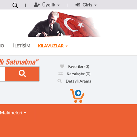
Üyelik
Giriş
MO
İLETİŞİM
KILAVUZLAR
ı Satınalma"
Favoriler
(0)
Karşılaştır
(0)
Detaylı Arama
 Makineleri