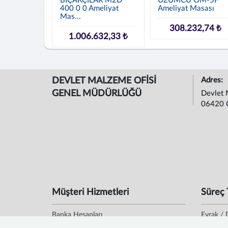
BIÇAKÇILAR M2D
ÜZÜMCÜ OM-5F
400 0 0 Ameliyat
Ameliyat Masası
Mas...
308.232,74 ₺
1.006.632,33 ₺
DEVLET MALZEME OFİSİ
Adres:
GENEL MÜDÜRLÜĞÜ
Devlet 
06420 
Müşteri Hizmetleri
Süreç 
Banka Hesapları
Evrak / 
Bilgi Edinme
Evrak D