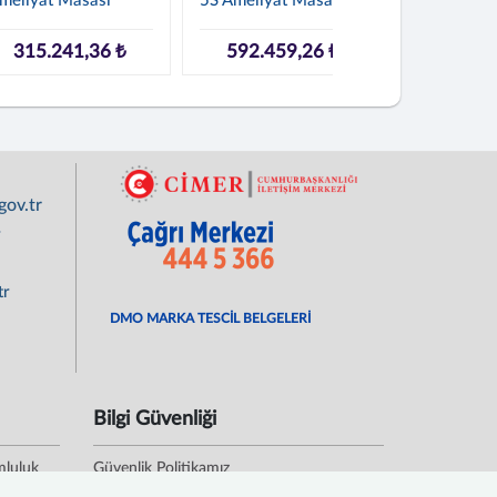
meliyat Masası
5S Ameliyat Masası
BIÇAKCILA
SURGILINE
Ameliyat M.
315.241,36 ₺
592.459,26 ₺
477.63
ov.tr
r
tr
DMO MARKA TESCİL BELGELERİ
Bilgi Güvenliği
mluluk
Güvenlik Politikamız
Kişisel Verileri Koruma Politikası