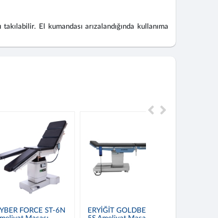
 takılabilir. El kumandası arızalandığında kullanıma
YBER FORCE ST-6N
ERYİĞİT GOLDBERG
86954760