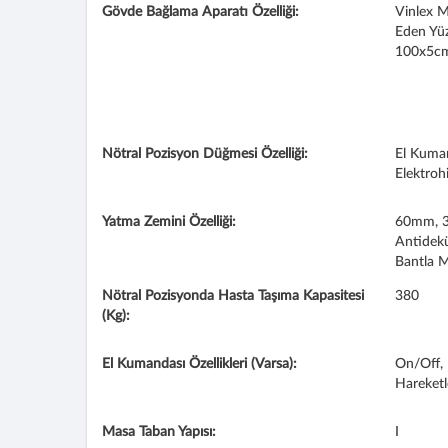
Gövde Bağlama Aparatı Özelliği:
Vinlex 
Eden Yü
100x5c
Nötral Pozisyon Düğmesi Özelliği:
El Kuman
Elektrohi
Yatma Zemini Özelliği:
60mm, 32
Antideküb
Bantla M
Nötral Pozisyonda Hasta Taşıma Kapasitesi
380
(Kg):
El Kumandası Özellikleri (Varsa):
On/Off, 
Hareketl
Masa Taban Yapısı:
I