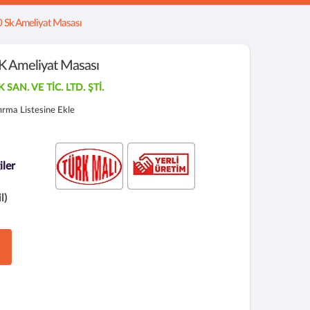
 Sk Ameliyat Masası
 Ameliyat Masası
AN. VE TİC. LTD. ŞTİ.
tırma Listesine Ekle
iler
l)