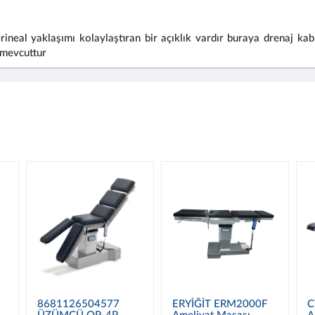
neal yaklaşımı kolaylaştıran bir açıklık vardır buraya drenaj kabı
 mevcuttur
8681126504577
ERYİĞİT ERM2000F
C