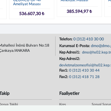
ÜZÜMCÜ OP-4P
Ameliyat Masası
A
Ameliyat Masası
385.594,97 ₺
536.607,30 ₺
0 (312) 410 30 00
Telefon:
Mahallesi İnönü Bulvarı No:18
dmo@dmo.g
Kurumsal E-Posta:
Çankaya/ANKARA
Kep Adresi1:
dmo@hs02.kep.t
Kep Adresi2:
devletmalzemeofisi@hs02.kep.
Fax1:
0 (312) 410 30 44
Fax2:
0 (312) 418 71 28
Takip
Faaliyetler
Dosya Takibi
Kreş
Sosyal Soru
oğrulama
Kafeterya
Staj