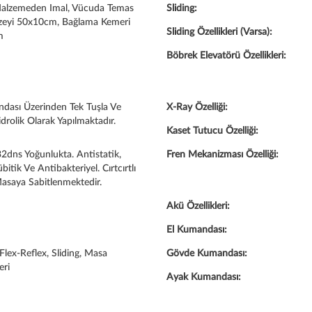
Malzemeden Imal, Vücuda Temas
Sliding:
zeyi 50x10cm, Bağlama Kemeri
Sliding Özellikleri (Varsa):
m
Böbrek Elevatörü Özellikleri:
dası Üzerinden Tek Tuşla Ve
X-Ray Özelliği:
drolik Olarak Yapılmaktadır.
Kaset Tutucu Özelliği:
dns Yoğunlukta. Antistatik,
Fren Mekanizması Özelliği:
itik Ve Antibakteriyel. Cırtcırtlı
asaya Sabitlenmektedir.
Akü Özellikleri:
El Kumandası:
Flex-Reflex, Sliding, Masa
Gövde Kumandası:
eri
Ayak Kumandası: