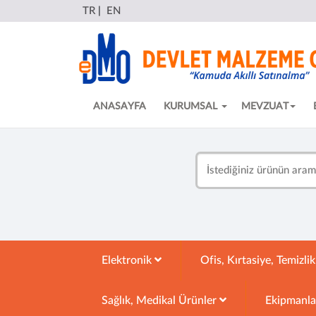
TR
|
EN
ANASAYFA
KURUMSAL
MEVZUAT
Elektronik
Ofis, Kırtasiye, Temizli
Sağlık, Medikal Ürünler
Ekipmanl