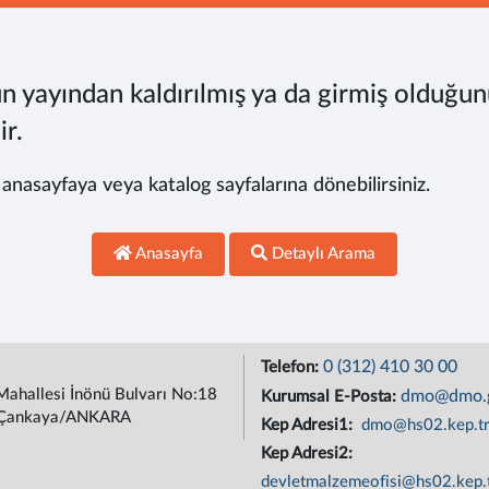
n yayından kaldırılmış ya da girmiş olduğun
ir.
, anasayfaya veya katalog sayfalarına dönebilirsiniz.
Anasayfa
Detaylı Arama
0 (312) 410 30 00
Telefon:
Mahallesi İnönü Bulvarı No:18
dmo@dmo.g
Kurumsal E-Posta:
Çankaya/ANKARA
Kep Adresi1:
dmo@hs02.kep.t
Kep Adresi2:
devletmalzemeofisi@hs02.kep.