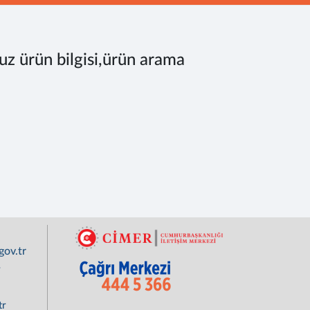
uz ürün bilgisi,ürün arama
ov.tr
r
tr