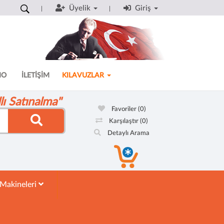
Üyelik
Giriş
MO
İLETİŞİM
KILAVUZLAR
ı Satınalma"
Favoriler
(0)
Karşılaştır
(0)
Detaylı Arama
 Makineleri