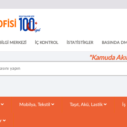
BİLGİ MERKEZİ
İÇ KONTROL
İSTATİSTİKLER
BASINDA D
"Kamuda Akıll
k
Mobilya, Tekstil
Taşıt, Akü, Lastik
İş
ar