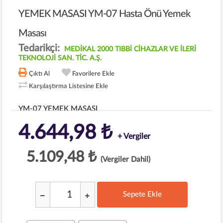
YEMEK MASASI YM-07 Hasta Önü Yemek
Masası
Tedarikçi:
MEDİKAL 2000 TIBBİ CİHAZLAR VE İLERİ
TEKNOLOJİ SAN. TİC. A.Ş.
Çıktı Al
Favorilere Ekle
Karşılaştırma Listesine Ekle
YM-07 YEMEK MASASI
4.644,98 ₺
+ Vergiler
5.109,48 ₺
(Vergiler Dahil)
Sepete Ekle
;