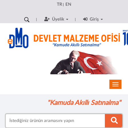
TR
EN
|
Üyelik
Giriş
Toggle
"Kamuda Akıllı Satınalma"