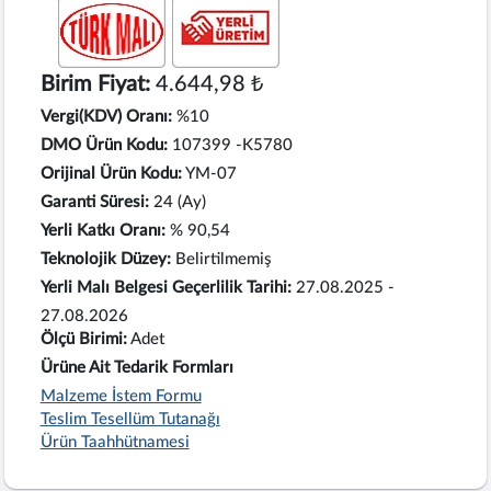
Birim Fiyat:
4.644,98 ₺
Vergi(KDV) Oranı:
%10
DMO Ürün Kodu:
107399 -K5780
Orijinal Ürün Kodu:
YM-07
Garanti Süresi:
24 (Ay)
Yerli Katkı Oranı:
% 90,54
Teknolojik Düzey:
Belirtilmemiş
Yerli Malı Belgesi Geçerlilik Tarihi:
27.08.2025 -
27.08.2026
Ölçü Birimi:
Adet
Ürüne Ait Tedarik Formları
Malzeme İstem Formu
Teslim Tesellüm Tutanağı
Ürün Taahhütnamesi