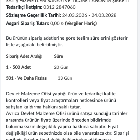
SATIŞ HİZMETLERİ SANAYİ VE TİCARET ANONİM ŞİRKETİ
Tedarikçi İletişim:
0312 2847060
Sözleşme Geçerlilik Tarihi:
24.03.2026 - 24.03.2028
Asgari Sipariş Tutarı:
0,00 ₺
(Vergiler Hariç)
Bu ürünün sipariş adetlerine göre teslim sürelerini gösterir
liste aşağıdaki belirtilmiştir.
Sipariş Adet Aralığı
Süre
1 - 500 Adet
20 Gün
501 - Ve Daha Fazlası
33 Gün
Devlet Malzeme Ofisi yaptığı ürün ve tedarikçi kalite
kontrolleri veya fiyat araştırmaları neticesinde ürünü
satıştan kaldırma hakkını saklı tutar.
Ayrıca Devlet Malzeme Ofisi ürünü satışa sunduğu tarihler
arasında ürünün fiyatı üzerinde önceden bildirimde
bulunmaksızın değişiklik yapma hakkına sahiptir. Fiyat
değişikliği ürün sepetinizde olsa bile yansıtılacaktır. Siparişi
verilmiş ürünler fiyat değişikliklerinden etkilenmez.