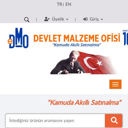
TR
EN
|
Üyelik
Giriş
Toggle
"Kamuda Akıllı Satınalma"