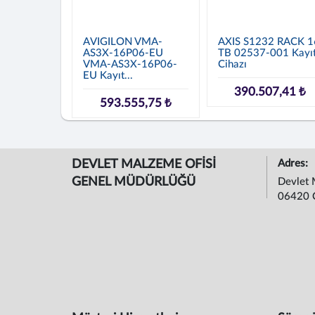
AVIGILON VMA-
AXIS S1232 RACK 1
AS3X-16P06-EU
TB 02537-001 Kayı
VMA-AS3X-16P06-
Cihazı
EU Kayıt...
390.507,41 ₺
593.555,75 ₺
DEVLET MALZEME OFİSİ
Adres:
GENEL MÜDÜRLÜĞÜ
Devlet 
06420 