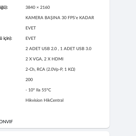
üğü):
3840 × 2160
KAMERA BAŞINA 30 FPS'e KADAR
EVET
 için):
EVET
2 ADET USB 2.0 , 1 ADET USB 3.0
2 X VGA, 2 X HDMI
2-Ch, RCA (2.0Vp-P, 1 KΩ)
200
- 10° Ila 55°C
Hikvision HikCentral
) ONVIF