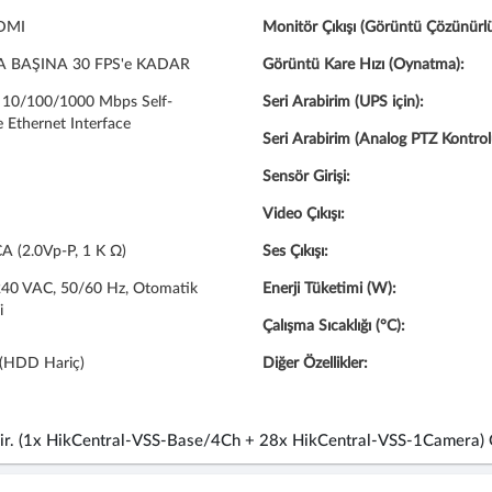
DMI
Monitör Çıkışı (Görüntü Çözünürl
 BAŞINA 30 FPS'e KADAR
Görüntü Kare Hızı (Oynatma):
5 10/100/1000 Mbps Self-
Seri Arabirim (UPS için):
 Ethernet Interface
Seri Arabirim (Analog PTZ Kontrolü
Sensör Girişi:
Video Çıkışı:
A (2.0Vp-P, 1 K Ω)
Ses Çıkışı:
240 VAC, 50/60 Hz, Otomatik
Enerji Tüketimi (W):
i
Çalışma Sıcaklığı (°C):
 (HDD Hariç)
Diğer Özellikler:
ktedir. (1x HikCentral-VSS-Base/4Ch + 28x HikCentral-VSS-1Camera