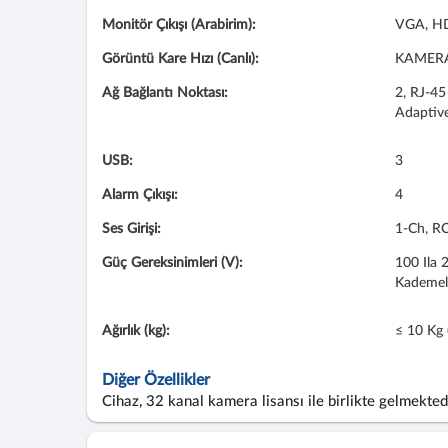
Monitör Çıkışı (Arabirim):
VGA, H
Görüntü Kare Hızı (Canlı):
KAMERA
Ağ Bağlantı Noktası:
2, RJ-4
Adaptive
USB:
3
Alarm Çıkışı:
4
Ses Girişi:
1-Ch, RC
Güç Gereksinimleri (V):
100 Ila 
Kademel
Ağırlık (kg):
≤ 10 Kg
Diğer Özellikler
Cihaz, 32 kanal kamera lisansı ile birlikte gelme