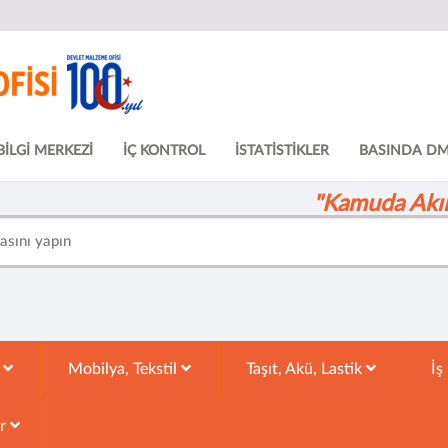
BİLGİ MERKEZİ
İÇ KONTROL
İSTATİSTİKLER
BASINDA D
"Kamuda Akıll
k
Mobilya, Tekstil
Taşıt, Akü, Lastik
İş
ar