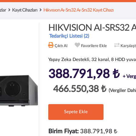
zlar
Kayıt Cihazları
Hıkvısıon Aı-Srs32 Aı-Srs32 Kayıt Cihazı
HIKVISION AI-SRS32 AI
Tedarikçi Listesi (2)
Çıktı Al
Favorilere Ekle
Karşılaş
Yapay Zeka Destekli, 32 kanal, 8 HDD yuvas
388.791,98 ₺
+ Verg
466.550,38 ₺
(Vergiler Dahi
Sepete Ekle
Birim Fiyat:
388.791,98 ₺