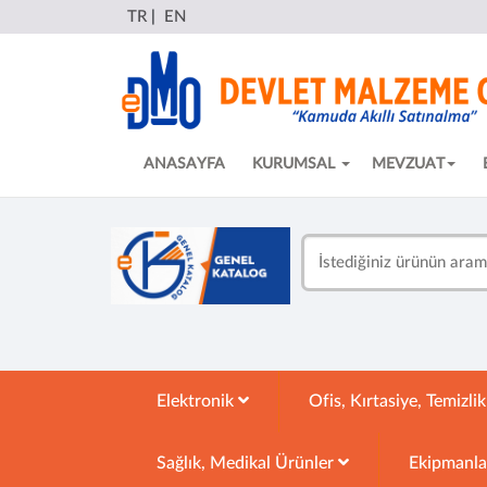
TR
|
EN
ANASAYFA
KURUMSAL
MEVZUAT
Elektronik
Ofis, Kırtasiye, Temizli
Sağlık, Medikal Ürünler
Ekipmanl