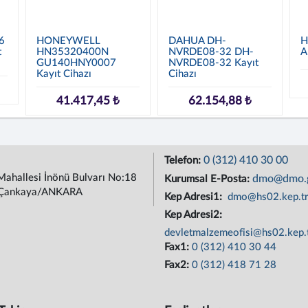
6
HONEYWELL
DAHUA DH-
H
t
HN35320400N
NVRDE08-32 DH-
A
GU140HNY0007
NVRDE08-32 Kayıt
Kayıt Cihazı
Cihazı
41.417,45 ₺
62.154,88 ₺
0 (312) 410 30 00
Telefon:
Mahallesi İnönü Bulvarı No:18
dmo@dmo.g
Kurumsal E-Posta:
Çankaya/ANKARA
Kep Adresi1:
dmo@hs02.kep.t
Kep Adresi2:
devletmalzemeofisi@hs02.kep.
Fax1:
0 (312) 410 30 44
Fax2:
0 (312) 418 71 28