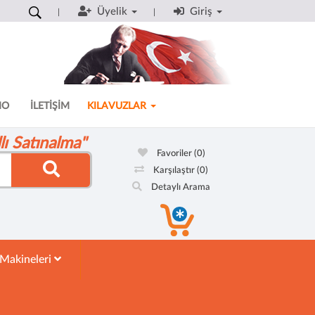
Üyelik
Giriş
MO
İLETİŞİM
KILAVUZLAR
ı Satınalma"
Favoriler
(0)
Karşılaştır
(0)
Detaylı Arama
 Makineleri