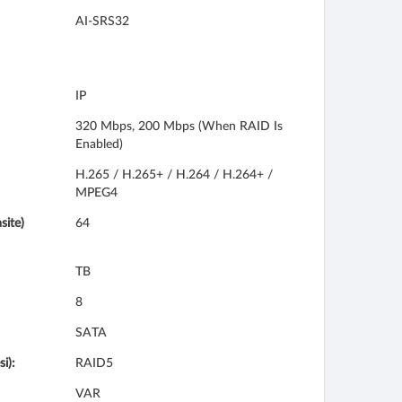
AI-SRS32
IP
320 Mbps, 200 Mbps (when RAID Is
Enabled)
H.265 / H.265+ / H.264 / H.264+ /
MPEG4
site)
64
TB
8
SATA
i):
RAID5
VAR