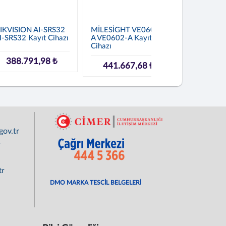
IKVISION AI-SRS32
MİLESİGHT VE0602-
MİLESİGH
I-SRS32 Kayıt Cihazı
A VE0602-A Kayıt
N8032-G 
Cihazı
G Kayıt Cih
388.791,98 ₺
441.667,68 ₺
259.19
ov.tr
r
tr
DMO MARKA TESCİL BELGELERİ