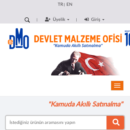
TR
EN
|
Üyelik
Giriş
Toggle
"Kamuda Akıllı Satınalma"