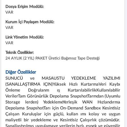
Dosya Erişim Modülü:
VAR
Kurum İçi Paylaşım Modülü:
VAR
Link Yönetim Modülü:
VAR
Teknik Özellikler:
24 AYLIK (2 YIL) PAKET Üretici Bağımsız Tape Desteği
Diğer Özellikler
SUNUCÜ ve MASAUSTU YEDEKLEME YAZILIMI
(SANALLAŞTIRMA IÇIN)Yüksek Hızlı KurtarmaVeri Kaybı
Önleme Doğrulanm ış KurtarılabilirlikKullanılabllir
VerilerTam Görünürlük Depolama SnapshotTarmdan (Uyumlu
Storage lerden) YedeklemeYerleşik WAN Hızlandırma
Depolama SnapshotTarı için On-Demand Sandbox Kesintisiz
Çalışan Kuruluşlar için güçlü, kullan ımı kolay ve uygun
maliyetli bir yedekleme ve Kesintisiz Çalışırlık çözümüdür.
Sanallaştırılmış uygulamave verilerin hızlı, esnek ve güvenilir