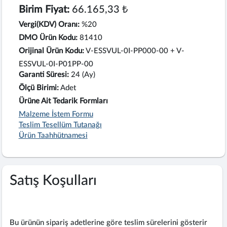
Birim Fiyat:
66.165,33 ₺
Vergi(KDV) Oranı:
%20
DMO Ürün Kodu:
81410
Orijinal Ürün Kodu:
V-ESSVUL-0I-PP000-00 + V-
ESSVUL-0I-P01PP-00
Garanti Süresi:
24 (Ay)
Ölçü Birimi:
Adet
Ürüne Ait Tedarik Formları
Malzeme İstem Formu
Teslim Tesellüm Tutanağı
Ürün Taahhütnamesi
Satış Koşulları
Bu ürünün sipariş adetlerine göre teslim sürelerini gösterir