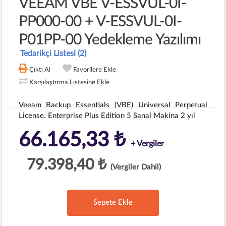
VEEAM VBE V-ESSVUL-0I-
PP000-00 + V-ESSVUL-0I-
P01PP-00 Yedekleme Yazılımı
Tedarikçi Listesi (2)
Çıktı Al
Favorilere Ekle
Karşılaştırma Listesine Ekle
Veeam Backup Essentials (VBE) Universal Perpetual
License. Enterprise Plus Edition 5 Sanal Makina 2 yıl
66.165,33 ₺
+ Vergiler
79.398,40 ₺
(Vergiler Dahil)
Sepete Ekle