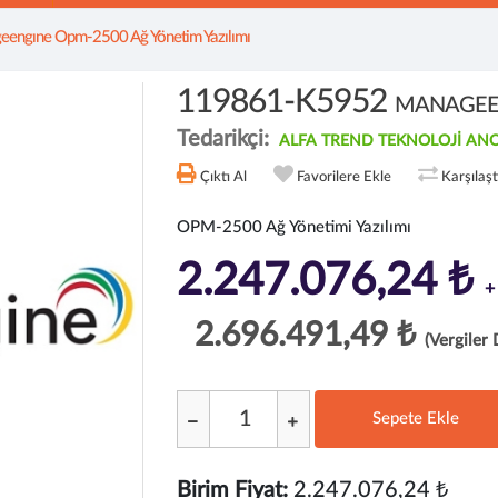
engıne Opm-2500 Ağ Yönetim Yazılımı
119861-K5952
MANAGEENG
Tedarikçi:
ALFA TREND TEKNOLOJİ ANO
Çıktı Al
Favorilere Ekle
Karşılaş
OPM-2500 Ağ Yönetimi Yazılımı
2.247.076,24 ₺
+
2.696.491,49 ₺
(Vergiler 
Sepete Ekle
;
Birim Fiyat:
2.247.076,24 ₺