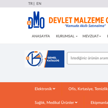
TR
|
EN
ANASAYFA
KURUMSAL
MEVZUAT
Elektronik
Ofis, Kırtasiye, Temizli
Sağlık, Medikal Ürünler
Ekipmanl