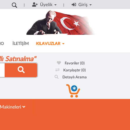
Üyelik
Giriş
MO
İLETİŞİM
KILAVUZLAR
ı Satınalma"
Favoriler
(0)
Karşılaştır
(0)
Detaylı Arama
 Makineleri