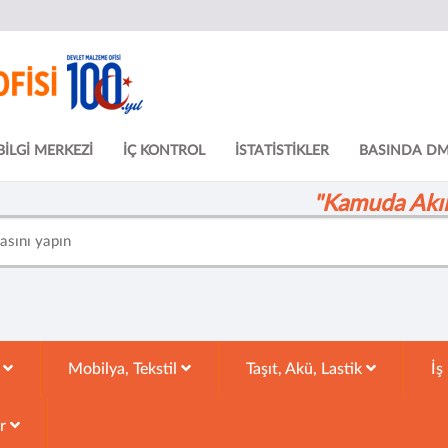
BİLGİ MERKEZİ
İÇ KONTROL
İSTATİSTİKLER
BASINDA D
"Kamuda Akıll
k
Mobilya, Tekstil
Taşıt, Akü, Lastik
İş
ar