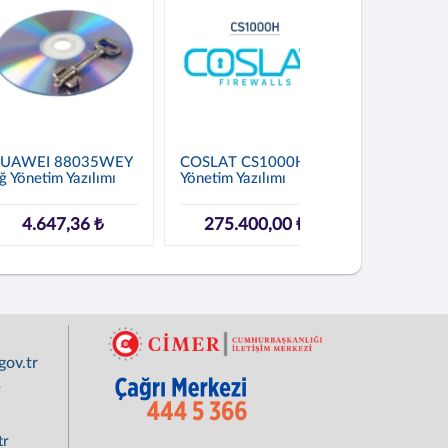
UAWEI 88035WEY
COSLAT CS1000H Ağ
COSLAT C
ğ Yönetim Yazılımı
Yönetim Yazılımı
Yönetim Yaz
4.647,36 ₺
275.400,00 ₺
70.20
ov.tr
r
tr