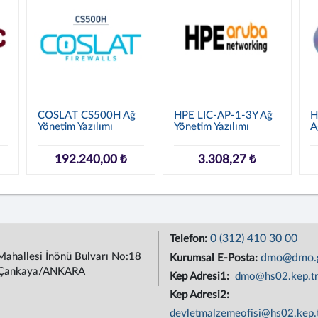
1
COSLAT CS500H Ağ
HPE LIC-AP-1-3Y Ağ
H
Yönetim Yazılımı
Yönetim Yazılımı
A
192.240,00 ₺
3.308,27 ₺
0 (312) 410 30 00
Telefon:
Mahallesi İnönü Bulvarı No:18
dmo@dmo.g
Kurumsal E-Posta:
Çankaya/ANKARA
Kep Adresi1:
dmo@hs02.kep.t
Kep Adresi2:
devletmalzemeofisi@hs02.kep.