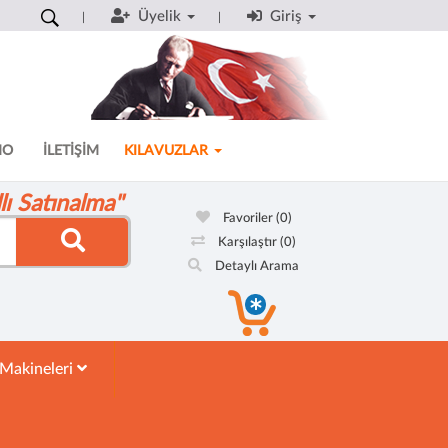
Üyelik
Giriş
MO
İLETİŞİM
KILAVUZLAR
ı Satınalma"
Favoriler
(0)
Karşılaştır
(0)
Detaylı Arama
 Makineleri