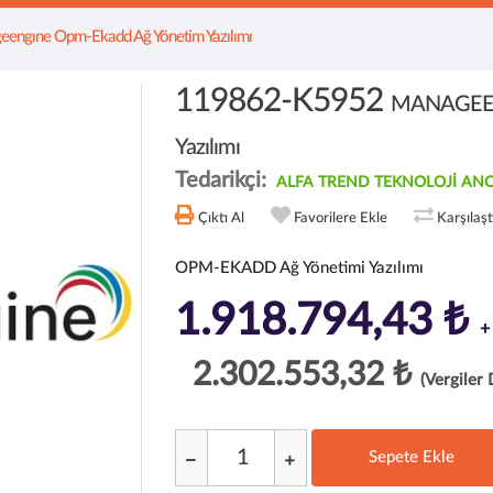
engıne Opm-Ekadd Ağ Yönetim Yazılımı
119862-K5952
MANAGEEN
Yazılımı
Tedarikçi:
ALFA TREND TEKNOLOJİ ANO
Çıktı Al
Favorilere Ekle
Karşılaş
OPM-EKADD Ağ Yönetimi Yazılımı
1.918.794,43 ₺
+
2.302.553,32 ₺
(Vergiler 
Sepete Ekle
;