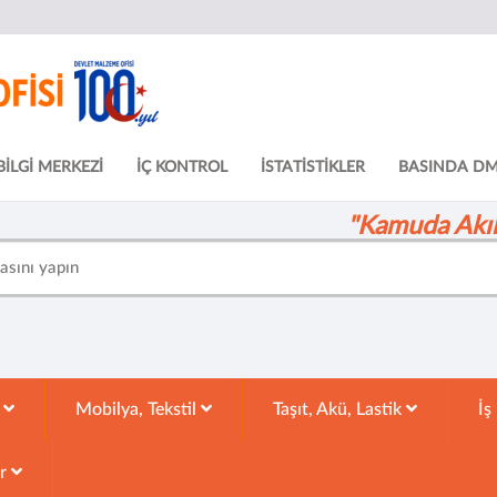
BİLGİ MERKEZİ
İÇ KONTROL
İSTATİSTİKLER
BASINDA D
"Kamuda Akıll
k
Mobilya, Tekstil
Taşıt, Akü, Lastik
İş
ar