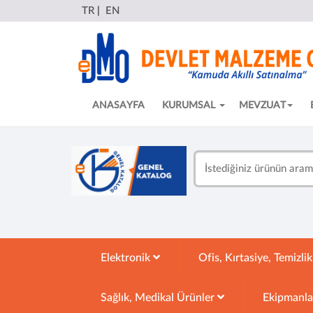
TR
|
EN
ANASAYFA
KURUMSAL
MEVZUAT
Elektronik
Ofis, Kırtasiye, Temizli
Sağlık, Medikal Ürünler
Ekipmanl