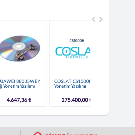
UAWEI 88035WEY
COSLAT CS1000H Ağ
COSLAT C
ğ Yönetim Yazılımı
Yönetim Yazılımı
Yönetim Yaz
4.647,36 ₺
275.400,00 ₺
70.20