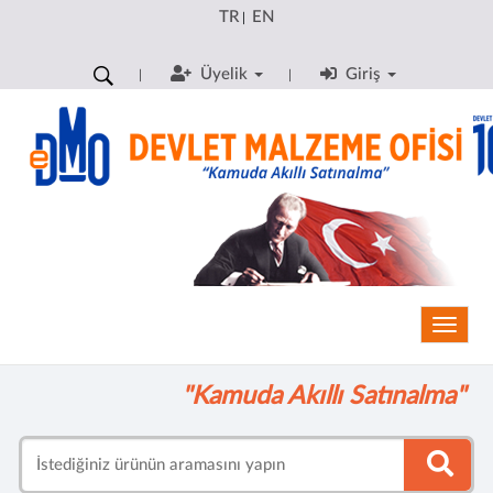
TR
EN
|
Üyelik
Giriş
Toggle
"Kamuda Akıllı Satınalma"