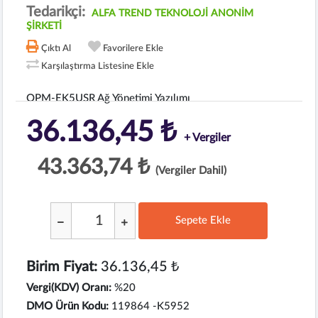
Tedarikçi:
ALFA TREND TEKNOLOJİ ANONİM
ŞİRKETİ
Çıktı Al
Favorilere Ekle
Karşılaştırma Listesine Ekle
OPM-EK5USR Ağ Yönetimi Yazılımı
36.136,45 ₺
+ Vergiler
43.363,74 ₺
(Vergiler Dahil)
Sepete Ekle
;
Birim Fiyat:
36.136,45 ₺
Vergi(KDV) Oranı:
%20
DMO Ürün Kodu:
119864 -K5952