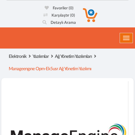
Favoriler
(0)
Karşılaştır
(0)
Detaylı Arama
Togg
Elektronik
Yazılımlar
Ağ Yönetim Yazılımları
Manageengıne Opm-Ek5usr Ağ Yönetim Yazılımı