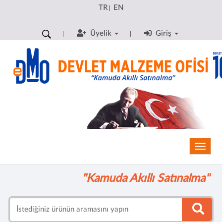
TR
EN
|
Üyelik
Giriş
Toggle
"Kamuda Akıllı Satınalma"