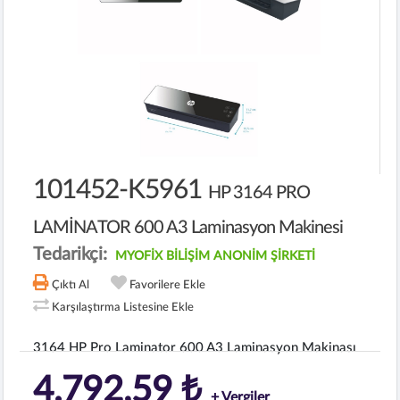
101452-K5961
HP 3164 PRO
LAMİNATOR 600 A3 Laminasyon Makinesi
Tedarikçi:
MYOFİX BİLİŞİM ANONİM ŞİRKETİ
Çıktı Al
Favorilere Ekle
Karşılaştırma Listesine Ekle
3164 HP Pro Laminator 600 A3 Laminasyon Makinası
4.792,59 ₺
+ Vergiler