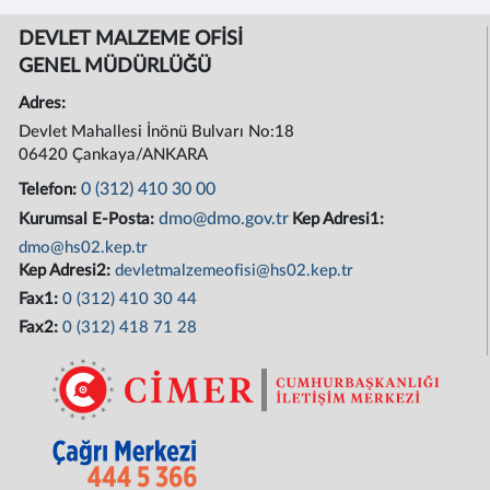
DEVLET MALZEME OFİSİ
GENEL MÜDÜRLÜĞÜ
Adres:
Devlet Mahallesi İnönü Bulvarı No:18
06420 Çankaya/ANKARA
0 (312) 410 30 00
Telefon:
dmo@dmo.gov.tr
Kurumsal E-Posta:
Kep Adresi1:
dmo@hs02.kep.tr
Kep Adresi2:
devletmalzemeofisi@hs02.kep.tr
Fax1:
0 (312) 410 30 44
Fax2:
0 (312) 418 71 28