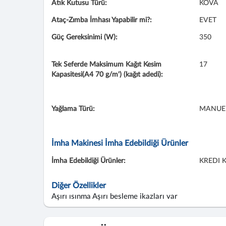
Atık Kutusu Türü:
KOVA
Ataç-Zımba İmhası Yapabilir mi?:
EVET
Güç Gereksinimi (W):
350
Tek Seferde Maksimum Kağıt Kesim
17
Kapasitesi(A4 70 g/m') (kağıt adedi):
Yağlama Türü:
MANUE
İmha Makinesi İmha Edebildiği Ürünler
İmha Edebildiği Ürünler:
KREDI 
Diğer Özellikler
Aşırı ısınma Aşırı besleme ikazları var