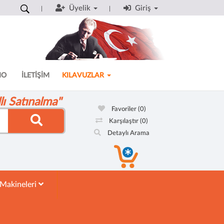
Üyelik
Giriş
MO
İLETİŞİM
KILAVUZLAR
ı Satınalma"
Favoriler
(0)
Karşılaştır
(0)
Detaylı Arama
 Makineleri