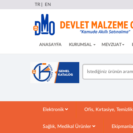
TR
|
EN
ANASAYFA
KURUMSAL
MEVZUAT
Elektronik
Ofis, Kırtasiye, Temizli
Sağlık, Medikal Ürünler
Ekipmanl