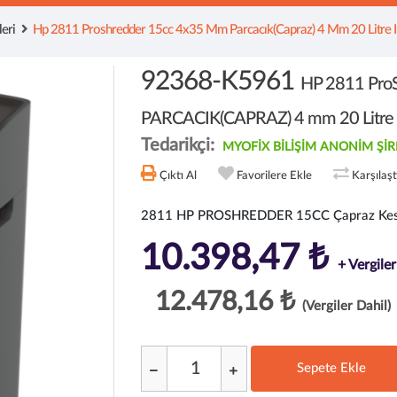
eri
Hp 2811 Proshredder 15cc 4x35 Mm Parcacık(capraz) 4 Mm 20 Litre 
92368-K5961
HP 2811 Pro
PARCACIK(CAPRAZ) 4 mm 20 Litre 
Tedarikçi:
MYOFİX BİLİŞİM ANONİM ŞİR
Çıktı Al
Favorilere Ekle
Karşılaş
2811 HP PROSHREDDER 15CC Çapraz Kesi
10.398,47 ₺
+ Vergiler
12.478,16 ₺
(Vergiler Dahil)
Sepete Ekle
;