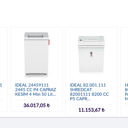
1
IDEAL 24459111
IDEAL 82.001.111
H
2445 CC P4 CAPRAZ
SHREDCAT
8
KESIM 4 Mm 50 Lit...
82001111 8200 CC
P
P5 CAPR...
M
36.017,05 ₺
11.153,67 ₺