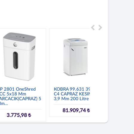
P 2801 OneShred
KOBRA 99.631 390
KOBRA 99.
CC 5x18 Mm
C4 CAPRAZ KESIM
C4 CAPRA
ARCACIK(CAPRAZ) 5
3,9 Mm 200 Litre ...
3,9 Mm 150 
m...
81.909,74 ₺
48.50
3.775,98 ₺