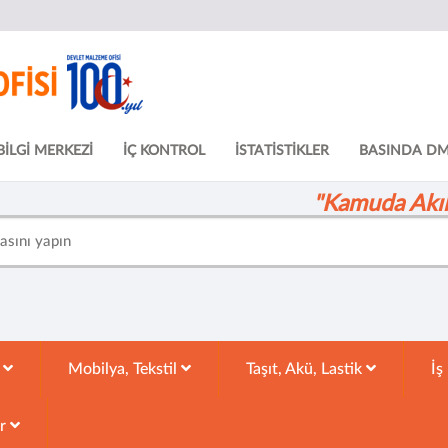
BİLGİ MERKEZİ
İÇ KONTROL
İSTATİSTİKLER
BASINDA D
"Kamuda Akıll
k
Mobilya, Tekstil
Taşıt, Akü, Lastik
İş
ar