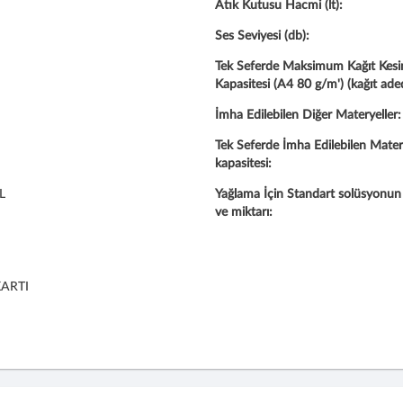
Atık Kutusu Hacmi (lt):
Ses Seviyesi (db):
Tek Seferde Maksimum Kağıt Kes
Kapasitesi (A4 80 g/m') (kağıt aded
İmha Edilebilen Diğer Materyeller:
Tek Seferde İmha Edilebilen Mater
kapasitesi:
L
Yağlama İçin Standart solüsyonu
ve miktarı:
KARTI