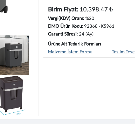
Birim Fiyat:
10.398,47 ₺
Vergi(KDV) Oranı:
%20
DMO Ürün Kodu:
92368 -K5961
Garanti Süresi:
24 (Ay)
Ürüne Ait Tedarik Formları
Malzeme İstem Formu
Teslim Tese