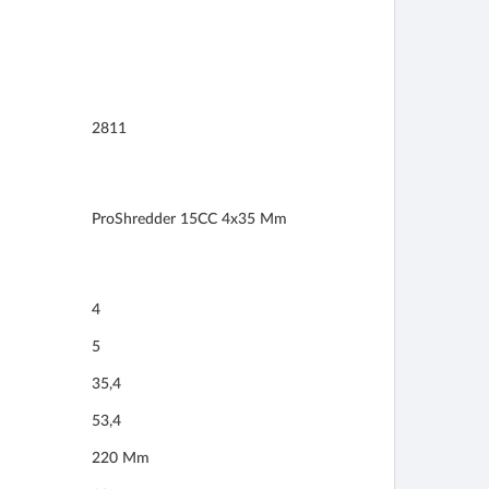
2811
ProShredder 15CC 4x35 Mm
4
5
35,4
53,4
220 Mm