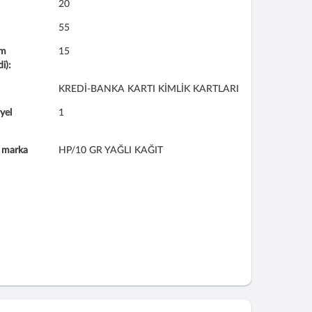
20
55
im
15
i):
KREDİ-BANKA KARTI KİMLİK KARTLARI
yel
1
n marka
HP/10 GR YAĞLI KAĞIT