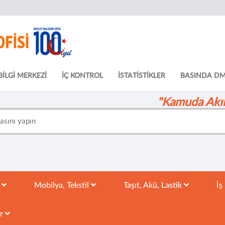
BİLGİ MERKEZİ
İÇ KONTROL
İSTATİSTİKLER
BASINDA D
"Kamuda Akıll
k
Mobilya, Tekstil
Taşıt, Akü, Lastik
İş
ar