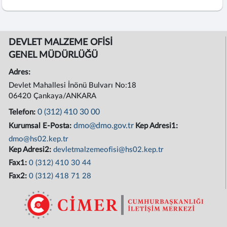
DEVLET MALZEME OFİSİ
GENEL MÜDÜRLÜĞÜ
Adres:
Devlet Mahallesi İnönü Bulvarı No:18
06420 Çankaya/ANKARA
0 (312) 410 30 00
Telefon:
dmo@dmo.gov.tr
Kurumsal E-Posta:
Kep Adresi1:
dmo@hs02.kep.tr
Kep Adresi2:
devletmalzemeofisi@hs02.kep.tr
Fax1:
0 (312) 410 30 44
Fax2:
0 (312) 418 71 28