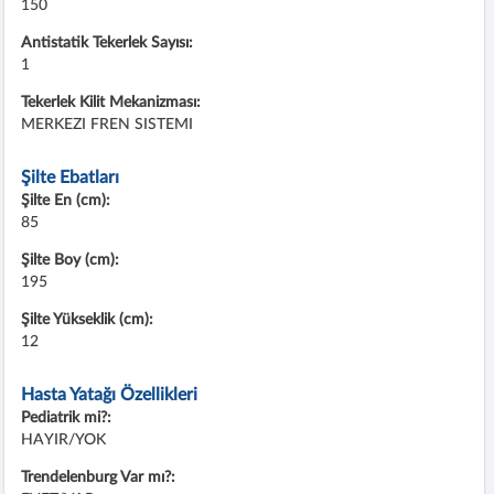
150
Antistatik Tekerlek Sayısı:
1
Tekerlek Kilit Mekanizması:
MERKEZI FREN SISTEMI
Şilte Ebatları
Şilte En (cm):
85
Şilte Boy (cm):
195
Şilte Yükseklik (cm):
12
Hasta Yatağı Özellikleri
Pediatrik mi?:
HAYIR/YOK
Trendelenburg Var mı?: