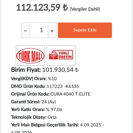
112.123,59 ₺
(Vergiler Dahil)
Sepete Ekle
;
Birim Fiyat:
101.930,54 ₺
Vergi(KDV) Oranı:
%10
DMO Ürün Kodu:
117223 -K6135
Orijinal Ürün Kodu:
CURA 4040 T ELITE
Garanti Süresi:
24 (Ay)
Yerli Katkı Oranı:
% 97,06
Teknolojik Düzey:
Orta
Yerli Malı Belgesi Geçerlilik Tarihi:
4.09.2025 -
4.09.2026