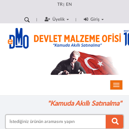
TR
EN
|
Üyelik
Giriş
Toggle
"Kamuda Akıllı Satınalma"