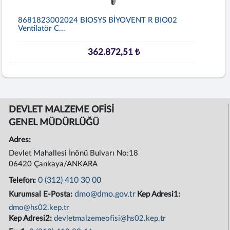
8681823002024 BIOSYS BİYOVENT R BIO02
Ventilatör C...
362.872,51 ₺
DEVLET MALZEME OFİSİ
GENEL MÜDÜRLÜĞÜ
Adres:
Devlet Mahallesi İnönü Bulvarı No:18
06420 Çankaya/ANKARA
0 (312) 410 30 00
Telefon:
dmo@dmo.gov.tr
Kurumsal E-Posta:
Kep Adresi1:
dmo@hs02.kep.tr
Kep Adresi2:
devletmalzemeofisi@hs02.kep.tr