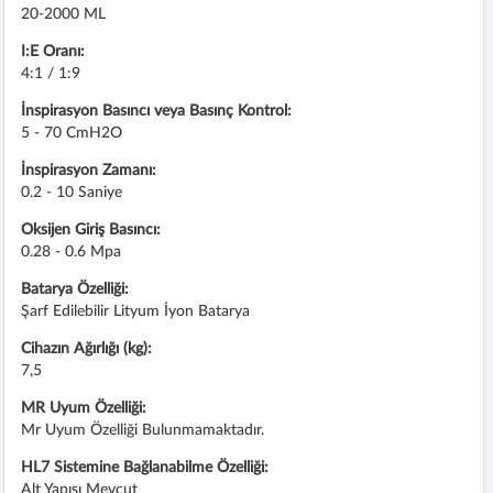
20-2000 ML
I:E Oranı:
4:1 / 1:9
İnspirasyon Basıncı veya Basınç Kontrol:
5 - 70 CmH2O
İnspirasyon Zamanı:
0.2 - 10 Saniye
Oksijen Giriş Basıncı:
0.28 - 0.6 Mpa
Batarya Özelliği:
Şarf Edilebilir Lityum İyon Batarya
Cihazın Ağırlığı (kg):
7,5
MR Uyum Özelliği:
Mr Uyum Özelliği Bulunmamaktadır.
HL7 Sistemine Bağlanabilme Özelliği:
Alt Yapısı Mevcut