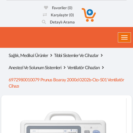
Favoriler
(0)
Karşılaştır
(0)
Detaylı Arama
Togg
Sağlık, Medikal Ürünler
Tıbbi Sistemler Ve Cihazlar
Anestezi Ve Solunum Sistemleri
Ventilatör Cihazları
6972980010079 Prunus Boaray 2000d 0202b-Cto-S01 Ventilatör
Cihazı