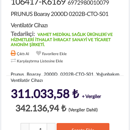
106417-K6169
6972980010079
PRUNUS Boaray 2000D 0202B-CTO-S01
Ventilatör Cihazı
Tedarikçi:
VAMET MEDİKAL SAĞLIK ÜRÜNLERİ VE
HİZMETLERİ İTHALAT İHRACAT SANAYİ VE TİCARET
ANONİM ŞİRKETİ.
Çıktı Al
Favorilere Ekle
Karşılaştırma Listesine Ekle
Prunus Boaray 2000D 0202B-CTO-S01 Yoğunbakım
Ventilatör Cihazı
311.033,58 ₺
+ Vergiler
342.136,94 ₺
(Vergiler Dahil)