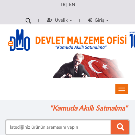
TR
EN
|
Üyelik
Giriş
Toggle
"Kamuda Akıllı Satınalma"