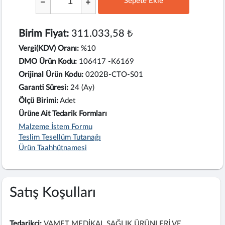
Sepete Ekle
;
Birim Fiyat:
311.033,58 ₺
Vergi(KDV) Oranı:
%10
DMO Ürün Kodu:
106417 -K6169
Orijinal Ürün Kodu:
0202B-CTO-S01
Garanti Süresi:
24 (Ay)
Ölçü Birimi:
Adet
Ürüne Ait Tedarik Formları
Malzeme İstem Formu
Teslim Tesellüm Tutanağı
Ürün Taahhütnamesi
Satış Koşulları
Tedarikçi:
VAMET MEDİKAL SAĞLIK ÜRÜNLERİ VE