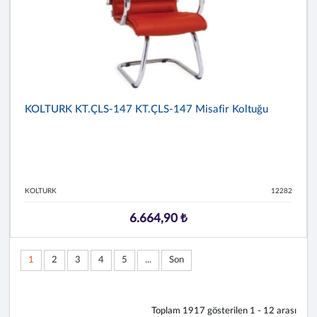
KOLTURK KT.ÇLS-147 KT.ÇLS-147 Misafir Koltuğu
KOLTURK
12282
6.664,90 ₺
1
2
3
4
5
...
Son
Toplam
1917
gösterilen
1 - 12
arası