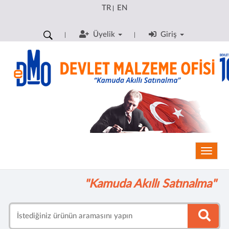
TR
EN
|
Üyelik
Giriş
Toggle
"Kamuda Akıllı Satınalma"