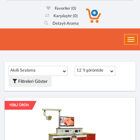
Favoriler
(0)
Karşılaştır
(0)
Detaylı Arama
Togg
Akıllı Sıralama
12 'li görüntüle
Filtreleri Göster
YERLİ ÜRÜN