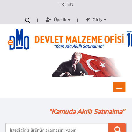
TR
EN
|
Üyelik
Giriş
Toggle
"Kamuda Akıllı Satınalma"