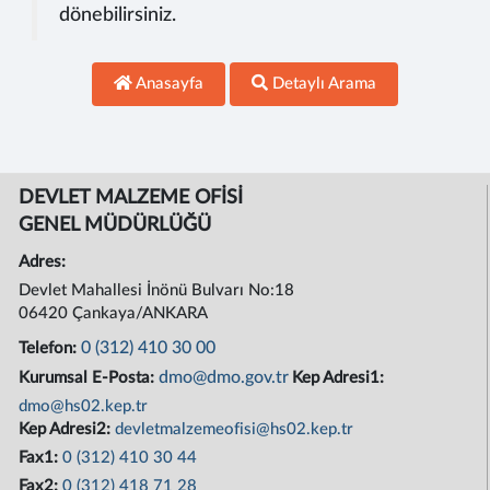
dönebilirsiniz.
Anasayfa
Detaylı Arama
DEVLET MALZEME OFİSİ
GENEL MÜDÜRLÜĞÜ
Adres:
Devlet Mahallesi İnönü Bulvarı No:18
06420 Çankaya/ANKARA
0 (312) 410 30 00
Telefon:
dmo@dmo.gov.tr
Kurumsal E-Posta:
Kep Adresi1:
dmo@hs02.kep.tr
Kep Adresi2:
devletmalzemeofisi@hs02.kep.tr
Fax1:
0 (312) 410 30 44
Fax2:
0 (312) 418 71 28