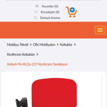
Favoriler
(0)
Karşılaştır
(0)
Detaylı Arama
Togg
Mobilya, Tekstil
Ofis Mobilyaları
Koltuklar
Konferans Koltukları
Kolturk Pin Kt.çls-237 Konferans Sandalyesi