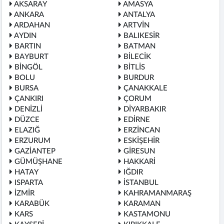
AKSARAY
AMASYA
ANKARA
ANTALYA
ARDAHAN
ARTVİN
AYDIN
BALIKESİR
BARTIN
BATMAN
BAYBURT
BİLECİK
BİNGÖL
BİTLİS
BOLU
BURDUR
BURSA
ÇANAKKALE
ÇANKIRI
ÇORUM
DENİZLİ
DİYARBAKIR
DÜZCE
EDİRNE
ELAZIĞ
ERZİNCAN
ERZURUM
ESKİŞEHİR
GAZİANTEP
GİRESUN
GÜMÜŞHANE
HAKKARİ
HATAY
IĞDIR
ISPARTA
İSTANBUL
İZMİR
KAHRAMANMARAŞ
KARABÜK
KARAMAN
KARS
KASTAMONU