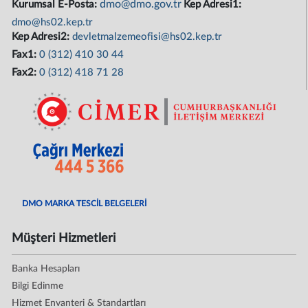
dmo@dmo.gov.tr
Kurumsal E-Posta:
Kep Adresi1:
dmo@hs02.kep.tr
Kep Adresi2:
devletmalzemeofisi@hs02.kep.tr
Fax1:
0 (312) 410 30 44
Fax2:
0 (312) 418 71 28
DMO MARKA TESCİL BELGELERİ
Müşteri Hizmetleri
Banka Hesapları
Bilgi Edinme
Hizmet Envanteri & Standartları