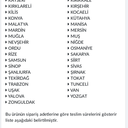
KAYSERİ
KIRIKKALE
KIRKLARELİ
KIRŞEHİR
KİLİS
KOCAELİ
KONYA
KÜTAHYA
MALATYA
MANİSA
MARDİN
MERSİN
MUĞLA
MUŞ
NEVŞEHİR
NİĞDE
ORDU
OSMANİYE
RİZE
SAKARYA
SAMSUN
SİİRT
SİNOP
SİVAS
ŞANLIURFA
ŞIRNAK
TEKİRDAĞ
TOKAT
TRABZON
TUNCELİ
UŞAK
VAN
YALOVA
YOZGAT
ZONGULDAK
Bu ürünün sipariş adetlerine göre teslim sürelerini gösterir
liste aşağıdaki belirtilmiştir.