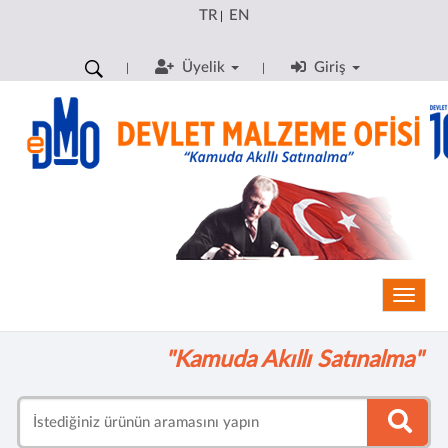
TR
EN
|
Üyelik
Giriş
Toggle
"Kamuda Akıllı Satınalma"