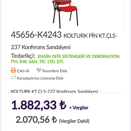
45656-K4243
KOLTURK PİN KT.ÇLS-
237 Konferans Sandalyesi
Tedarikçi:
ENGİN OFİS SİSTEMLERİ VE DEKORASYON
İTH. İHR. SAN. TİC. LTD. ŞTİ.
Çıktı Al
Favorilere Ekle
Karşılaştırma Listesine Ekle
KOLTURK KT.ÇLS-237 Konferans Sandalyesi
1.882,33 ₺
+ Vergiler
2.070,56 ₺
(Vergiler Dahil)