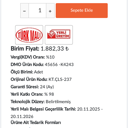
Sepete Ekle
;
Birim Fiyat:
1.882,33 ₺
Vergi(KDV) Oranı:
%10
DMO Ürün Kodu:
45656 -K4243
Ölçü Birimi:
Adet
Orijinal Ürün Kodu:
KT.ÇLS-237
Garanti Süresi:
24 (Ay)
Yerli Katkı Oranı:
% 98
Teknolojik Düzey:
Belirtilmemiş
Yerli Malı Belgesi Geçerlilik Tarihi:
20.11.2025 -
20.11.2026
Ürüne Ait Tedarik Formları