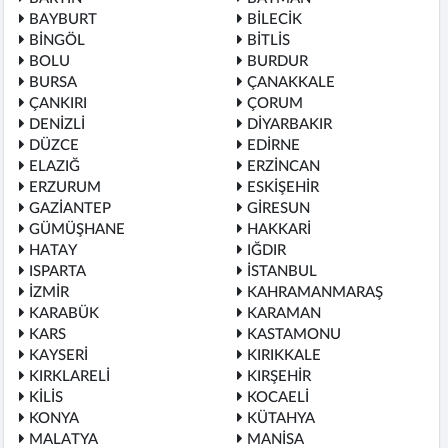
BAYBURT
BİLECİK
BİNGÖL
BİTLİS
BOLU
BURDUR
BURSA
ÇANAKKALE
ÇANKIRI
ÇORUM
DENİZLİ
DİYARBAKIR
DÜZCE
EDİRNE
ELAZIĞ
ERZİNCAN
ERZURUM
ESKİŞEHİR
GAZİANTEP
GİRESUN
GÜMÜŞHANE
HAKKARİ
HATAY
IĞDIR
ISPARTA
İSTANBUL
İZMİR
KAHRAMANMARAŞ
KARABÜK
KARAMAN
KARS
KASTAMONU
KAYSERİ
KIRIKKALE
KIRKLARELİ
KIRŞEHİR
KİLİS
KOCAELİ
KONYA
KÜTAHYA
MALATYA
MANİSA