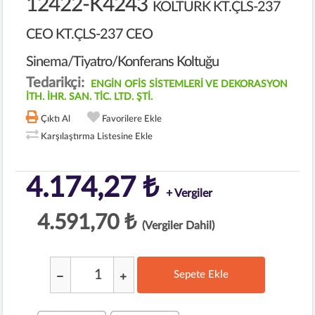
12422-K4243
KOLTURK KT.ÇLS-237
CEO KT.ÇLS-237 CEO
Sinema/Tiyatro/Konferans Koltuğu
Tedarikçi:
ENGİN OFİS SİSTEMLERİ VE DEKORASYON
İTH. İHR. SAN. TİC. LTD. ŞTİ.
Çıktı Al
Favorilere Ekle
Karşılaştırma Listesine Ekle
4.174,27 ₺
+ Vergiler
4.591,70 ₺
(Vergiler Dahil)
Sepete Ekle
;