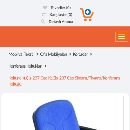
Favoriler
(0)
Karşılaştır
(0)
Detaylı Arama
Togg
Mobilya, Tekstil
Ofis Mobilyaları
Koltuklar
Konferans Koltukları
Kolturk Kt.çls-237 Ceo Kt.çls-237 Ceo Sinema/tiyatro/konferans
Koltuğu