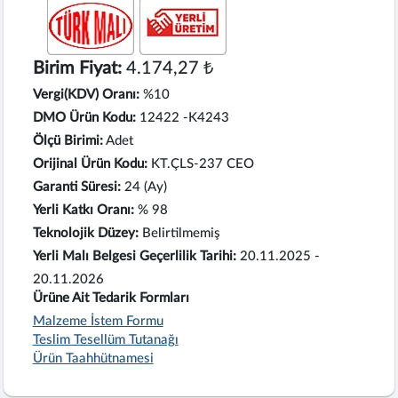
Birim Fiyat:
4.174,27 ₺
Vergi(KDV) Oranı:
%10
DMO Ürün Kodu:
12422 -K4243
Ölçü Birimi:
Adet
Orijinal Ürün Kodu:
KT.ÇLS-237 CEO
Garanti Süresi:
24 (Ay)
Yerli Katkı Oranı:
% 98
Teknolojik Düzey:
Belirtilmemiş
Yerli Malı Belgesi Geçerlilik Tarihi:
20.11.2025 -
20.11.2026
Ürüne Ait Tedarik Formları
Malzeme İstem Formu
Teslim Tesellüm Tutanağı
Ürün Taahhütnamesi