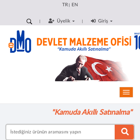
TR
EN
|
Üyelik
Giriş
Toggle
"Kamuda Akıllı Satınalma"