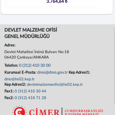
3.764,64 ₺
DEVLET MALZEME OFİSİ
GENEL MÜDÜRLÜĞÜ
Adres:
Devlet Mahallesi İnönü Bulvarı No:18
06420 Çankaya/ANKARA
0 (312) 410 30 00
Telefon:
dmo@dmo.gov.tr
Kurumsal E-Posta:
Kep Adresi1:
dmo@hs02.kep.tr
Kep Adresi2:
devletmalzemeofisi@hs02.kep.tr
Fax1:
0 (312) 410 30 44
Fax2:
0 (312) 418 71 28