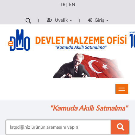
TR
EN
|
Üyelik
Giriş
Toggle
"Kamuda Akıllı Satınalma"