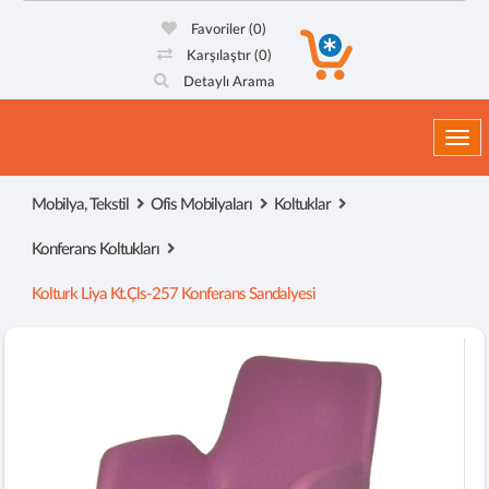
Favoriler
(0)
Karşılaştır
(0)
Detaylı Arama
Togg
Mobilya, Tekstil
Ofis Mobilyaları
Koltuklar
Konferans Koltukları
Kolturk Liya Kt.çls-257 Konferans Sandalyesi