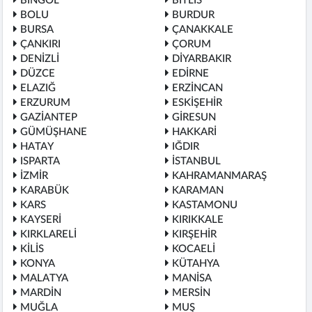
BİNGÖL
BİTLİS
BOLU
BURDUR
BURSA
ÇANAKKALE
ÇANKIRI
ÇORUM
DENİZLİ
DİYARBAKIR
DÜZCE
EDİRNE
ELAZIĞ
ERZİNCAN
ERZURUM
ESKİŞEHİR
GAZİANTEP
GİRESUN
GÜMÜŞHANE
HAKKARİ
HATAY
IĞDIR
ISPARTA
İSTANBUL
İZMİR
KAHRAMANMARAŞ
KARABÜK
KARAMAN
KARS
KASTAMONU
KAYSERİ
KIRIKKALE
KIRKLARELİ
KIRŞEHİR
KİLİS
KOCAELİ
KONYA
KÜTAHYA
MALATYA
MANİSA
MARDİN
MERSİN
MUĞLA
MUŞ