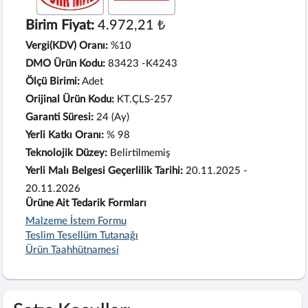
Birim Fiyat:
4.972,21 ₺
Vergi(KDV) Oranı:
%10
DMO Ürün Kodu:
83423 -K4243
Ölçü Birimi:
Adet
Orijinal Ürün Kodu:
KT.ÇLS-257
Garanti Süresi:
24 (Ay)
Yerli Katkı Oranı:
% 98
Teknolojik Düzey:
Belirtilmemiş
Yerli Malı Belgesi Geçerlilik Tarihi:
20.11.2025 -
20.11.2026
Ürüne Ait Tedarik Formları
Malzeme İstem Formu
Teslim Tesellüm Tutanağı
Ürün Taahhütnamesi