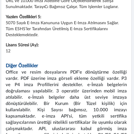
URL Ve 10.000 Imza Adedine Göre Ölçeklendirilerek Satışa
Sunulmaktadır. TarayıCı Bağımsız Çalışır. Tüm Işlemler Loglanır.
Yazılım Özellikleri 5:
5070 Sayılı E-Imza Kanununa Uygun E-Imza Atılmasını Sağlar.
Tüm ESHS’ler Tarafından Üretilmiş E-Imza Sertifikalarını
Desteklemektedir.
Lisans Süresi (Ay):
12
Diğer Özellikler
Office ve resim dosyalarını PDF'e dönüştürme özelliği
vardır. PDF üzerine imza görseli ekleme özelliği vardır. P3
ve P4 imza Profillerini destekller. e-İmzalı belgelerin
doğrulaması yapılabilir. 3 operatör üzerinden mobil imza
atılabilir. e-İmzalı belgeler daha üst seviye imzaya
dönüştürülebilir. Bir Kurum (Bir Tüzel kişilik) için
kullanılabilir. Kişi Sayısı bağımsız, 10.000 imzayı
kapsamaktadır. e-imza API'si, tüm yetkili sertifika
sağlayıcılarının ürettiği nitelikli sertifikalar ile uyumlu olarak
çalışmaktadır. API, uluslararası kabul görmüş imza