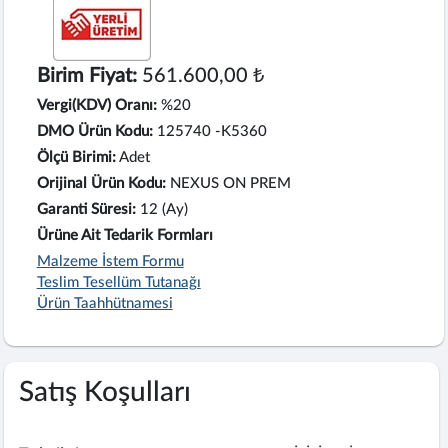
Birim Fiyat:
561.600,00 ₺
Vergi(KDV) Oranı:
%20
DMO Ürün Kodu:
125740 -K5360
Ölçü Birimi:
Adet
Orijinal Ürün Kodu:
NEXUS ON PREM
Garanti Süresi:
12 (Ay)
Ürüne Ait Tedarik Formları
Malzeme İstem Formu
Teslim Tesellüm Tutanağı
Ürün Taahhütnamesi
Satış Koşulları