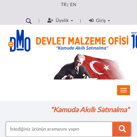
TR
EN
|
Üyelik
Giriş
Toggle
"Kamuda Akıllı Satınalma"