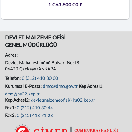
1.063.800,00 ₺
DEVLET MALZEME OFİSİ
GENEL MÜDÜRLÜĞÜ
Adres:
Devlet Mahallesi İnönü Bulvarı No:18
06420 Çankaya/ANKARA
0 (312) 410 30 00
Telefon:
dmo@dmo.gov.tr
Kurumsal E-Posta:
Kep Adresi1:
dmo@hs02.kep.tr
Kep Adresi2:
devletmalzemeofisi@hs02.kep.tr
Fax1:
0 (312) 410 30 44
Fax2:
0 (312) 418 71 28