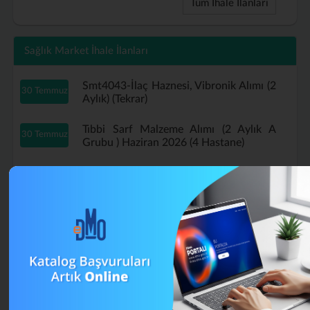
Tüm İhale İlanları
Sağlık Market İhale İlanları
Smt4043-İlaç Haznesi, Vibronik Alımı (2
30 Temmuz
Aylık) (Tekrar)
Tıbbi Sarf Malzeme Alımı (2 Aylık A
30 Temmuz
Grubu ) Haziran 2026 (4 Hastane)
Tıbbi Sarf Malzeme Alımı (2 Aylık A
29 Temmuz
Grubu ) Haziran 2026 (Tekrar)
B Grubu Tıbbi Sarf Malzeme Alımı
16 Temmuz
Mayıs (4 Aylık) (Tekrar)
A Grubu Tıbbi Sarf Malzeme Alımı (4
13 Temmuz
Aylık) Nisan 2026 (Tekrar)
Smt4043-İlaç Haznesi, Vibronik Alımı (2
13 Temmuz