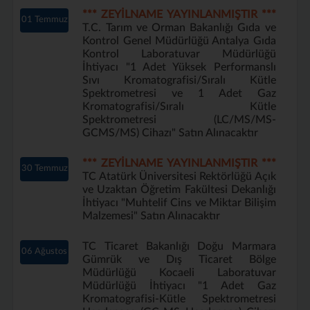
*** ZEYİLNAME YAYINLANMIŞTIR ***
01 Temmuz
T.C. Tarım ve Orman Bakanlığı Gıda ve
Kontrol Genel Müdürlüğü Antalya Gıda
Kontrol Laboratuvar Müdürlüğü
İhtiyacı "1 Adet Yüksek Performanslı
Sıvı Kromatografisi/Sıralı Kütle
Spektrometresi ve 1 Adet Gaz
Kromatografisi/Sıralı Kütle
Spektrometresi (LC/MS/MS-
GCMS/MS) Cihazı" Satın Alınacaktır
*** ZEYİLNAME YAYINLANMIŞTIR ***
30 Temmuz
TC Atatürk Üniversitesi Rektörlüğü Açık
ve Uzaktan Öğretim Fakültesi Dekanlığı
İhtiyacı "Muhtelif Cins ve Miktar Bilişim
Malzemesi" Satın Alınacaktır
TC Ticaret Bakanlığı Doğu Marmara
06 Ağustos
Gümrük ve Dış Ticaret Bölge
Müdürlüğü Kocaeli Laboratuvar
Müdürlüğü İhtiyacı "1 Adet Gaz
Kromatografisi-Kütle Spektrometresi