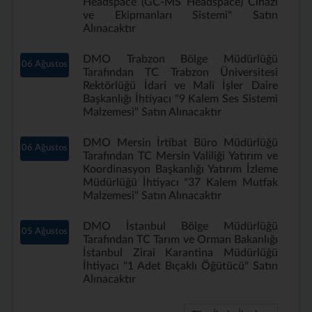
Headspace (GC-MS Headspace) Cihazı
ve Ekipmanları Sistemi" Satın
Alınacaktır
DMO Trabzon Bölge Müdürlüğü
06 Ağustos
Tarafından TC Trabzon Üniversitesi
Rektörlüğü İdari ve Mali İşler Daire
Başkanlığı İhtiyacı "9 Kalem Ses Sistemi
Malzemesi" Satın Alınacaktır
DMO Mersin İrtibat Büro Müdürlüğü
06 Ağustos
Tarafından TC Mersin Valiliği Yatırım ve
Koordinasyon Başkanlığı Yatırım İzleme
Müdürlüğü İhtiyacı "37 Kalem Mutfak
Malzemesi" Satın Alınacaktır
DMO İstanbul Bölge Müdürlüğü
05 Ağustos
Tarafından TC Tarım ve Orman Bakanlığı
İstanbul Zirai Karantina Müdürlüğü
İhtiyacı "1 Adet Bıçaklı Öğütücü" Satın
Alınacaktır