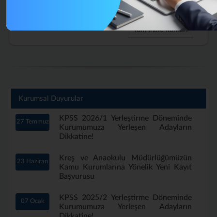
Aylık)
Tüm İhale İlanları
Kurumsal Duyurular
KPSS 2026/1 Yerleştirme Döneminde
27 Temmuz
Kurumumuza Yerleşen Adayların
Dikkatine!
Kreş ve Anaokulu Müdürlüğümüzün
23 Haziran
Kamu Kurumlarına Yönelik Yeni Kayıt
Başvurusu
KPSS 2025/2 Yerleştirme Döneminde
07 Ocak
Kurumumuza Yerleşen Adayların
Dikkatine!