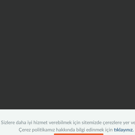
Sizlere daha iyi hizmet verebilmek için sitemizde çerezlere yer v
Çerez politikamız hakkında bilgi edinmek için
tıklayınız.