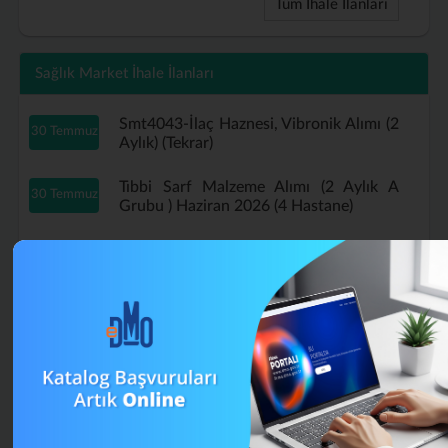
Tüm İhale İlanları
Sağlık Market İhale İlanları
Smt4043-İlaç Haznesi, Vibronik Alımı (2
30 Temmuz
Aylık) (Tekrar)
Tıbbi Sarf Malzeme Alımı (2 Aylık A
30 Temmuz
Grubu ) Haziran 2026 (4 Hastane)
Tıbbi Sarf Malzeme Alımı (2 Aylık A
29 Temmuz
Grubu ) Haziran 2026 (Tekrar)
B Grubu Tıbbi Sarf Malzeme Alımı
16 Temmuz
Mayıs (4 Aylık) (Tekrar)
Smt4043-İlaç Haznesi, Vibronik Alımı (2
13 Temmuz
Aylık)
A Grubu Tıbbi Sarf Malzeme Alımı (4
13 Temmuz