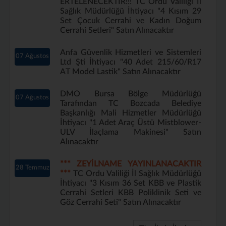
ERTELENECEKTİR!!! TC Ordu Valiliği İl
Sağlık Müdürlüğü İhtiyacı "4 Kısım 29
Set Çocuk Cerrahi ve Kadın Doğum
Cerrahi Setleri" Satın Alınacaktır
Anfa Güvenlik Hizmetleri ve Sistemleri
07 Ağustos
Ltd Şti İhtiyacı "40 Adet 215/60/R17
AT Model Lastik" Satın Alınacaktır
DMO Bursa Bölge Müdürlüğü
07 Ağustos
Tarafından TC Bozcada Belediye
Başkanlığı Mali Hizmetler Müdürlüğü
İhtiyacı "1 Adet Araç Üstü Mistblower-
ULV İlaçlama Makinesi" Satın
Alınacaktır
*** ZEYİLNAME YAYINLANACAKTIR
28 Temmuz
***
TC Ordu Valiliği İl Sağlık Müdürlüğü
İhtiyacı "3 Kısım 36 Set KBB ve Plastik
Cerrahi Setleri KBB Poliklinik Seti ve
Göz Cerrahi Seti" Satın Alınacaktır