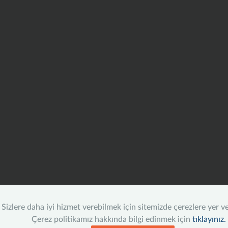
Sizlere daha iyi hizmet verebilmek için sitemizde çerezlere yer v
Çerez politikamız hakkında bilgi edinmek için
tıklayınız.