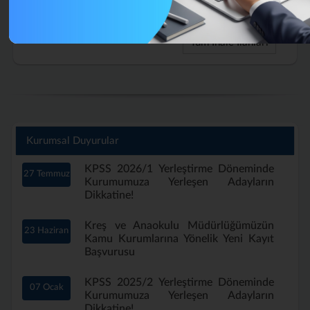
Aylık) Nisan 2026 (Tekrar)
Tüm İhale İlanları
Kurumsal Duyurular
KPSS 2026/1 Yerleştirme Döneminde
27 Temmuz
Kurumumuza Yerleşen Adayların
Dikkatine!
Kreş ve Anaokulu Müdürlüğümüzün
23 Haziran
Kamu Kurumlarına Yönelik Yeni Kayıt
Başvurusu
KPSS 2025/2 Yerleştirme Döneminde
07 Ocak
Kurumumuza Yerleşen Adayların
Dikkatine!