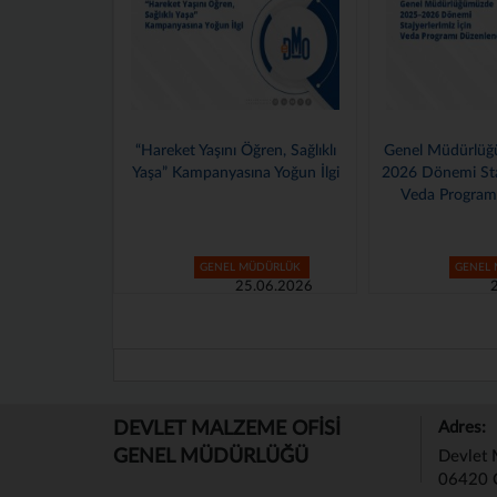
ren, Sağlıklı
Genel Müdürlüğümüzde 2025–
Bursa Bölge Mü
a Yoğun İlgi
2026 Dönemi Stajyerlerimiz İçin
Valilik Zi
Veda Programı Düzenlendi
ÜDÜRLÜK
GENEL MÜDÜRLÜK
GENEL
.06.2026
24.06.2026
DEVLET MALZEME OFİSİ
Adres:
GENEL MÜDÜRLÜĞÜ
Devlet 
06420 