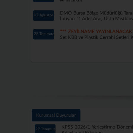
Alınacaktır
DMO Bursa Bölge Müdürlüğü Tarafı
07 Ağustos
İhtiyacı "1 Adet Araç Üstü Mistblo
*** ZEYİLNAME YAYINLANACAKT
28 Temmuz
Set KBB ve Plastik Cerrahi Setleri K
Kurumsal Duyurular
KPSS 2026/1 Yerleştirme Dönem
27 Temmuz
Adayların Dikkatine!