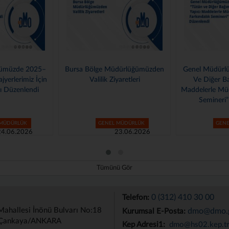
dürlüğümüzden
Genel Müdürlüğümüzde “Tütün
Gazian
yaretleri
Ve Diğer Bağımlılık Yapıcı
Müdürlüğüm
Maddelerle Mücadele Farkındalık
Ziya
Semineri” Düzenlendi
 MÜDÜRLÜK
GENEL MÜDÜRLÜK
GEN
23.06.2026
12.06.2026
Tümünü Gör
0 (312) 410 30 00
Telefon:
Mahallesi İnönü Bulvarı No:18
dmo@dmo.g
Kurumsal E-Posta:
Çankaya/ANKARA
Kep Adresi1:
dmo@hs02.kep.t