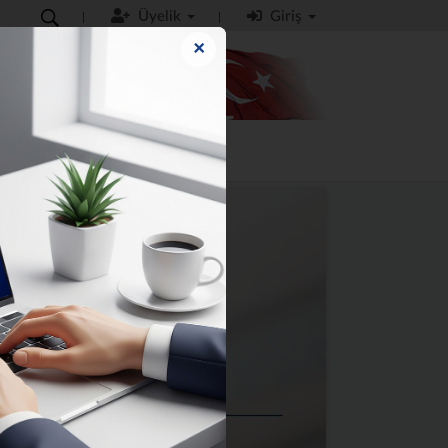
Üyelik
Giriş
×
MO
İLETİŞİM
KILAVUZLAR