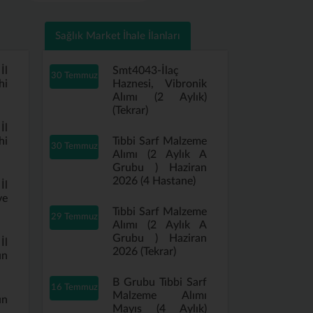
Sağlık Market İhale İlanları
İl
Smt4043-İlaç
30 Temmuz
hi
Haznesi, Vibronik
Alımı (2 Aylık)
(Tekrar)
İl
hi
Tıbbi Sarf Malzeme
30 Temmuz
Alımı (2 Aylık A
Grubu ) Haziran
2026 (4 Hastane)
İl
ve
Tıbbi Sarf Malzeme
29 Temmuz
Alımı (2 Aylık A
Grubu ) Haziran
İl
2026 (Tekrar)
ın
B Grubu Tıbbi Sarf
16 Temmuz
Malzeme Alımı
ın
Mayıs (4 Aylık)