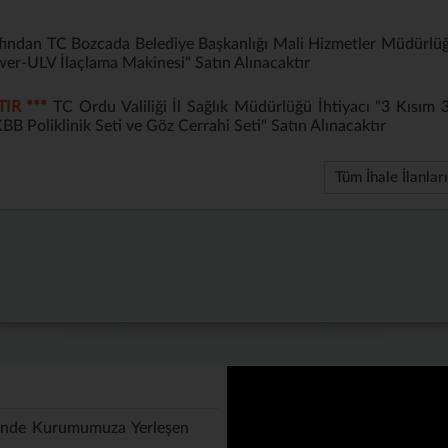
ndan TC Bozcada Belediye Başkanlığı Mali Hizmetler Müdürlü
wer-ULV İlaçlama Makinesi" Satın Alınacaktır
IR ***
TC Ordu Valiliği İl Sağlık Müdürlüğü İhtiyacı "3 Kısım 
BB Poliklinik Seti ve Göz Cerrahi Seti" Satın Alınacaktır
Tüm İhale İlanları
inde Kurumumuza Yerleşen