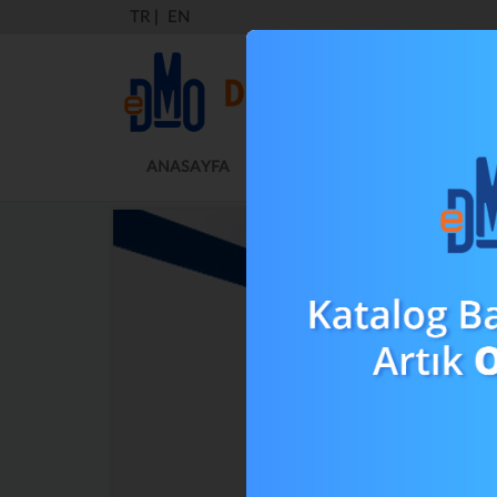
TR
|
EN
ANASAYFA
KURUMSAL
MEVZUAT