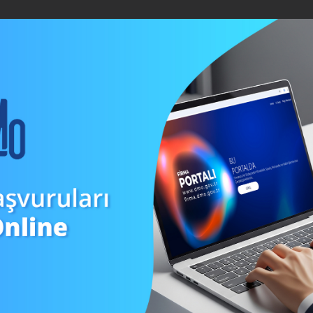
BİLGİ MERKEZİ
İÇ KONTROL
İSTATİSTİKLER
BASINDA D