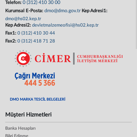
0 (312) 410 30 00
Telefon:
dmo@dmo.gov.tr
Kurumsal E-Posta:
Kep Adresi1:
dmo@hs02.kep.tr
Kep Adresi2:
devletmalzemeofisi@hs02.kep.tr
Fax1:
0 (312) 410 30 44
Fax2:
0 (312) 418 71 28
DMO MARKA TESCİL BELGELERİ
Müşteri Hizmetleri
Banka Hesapları
Bilgi Edinme