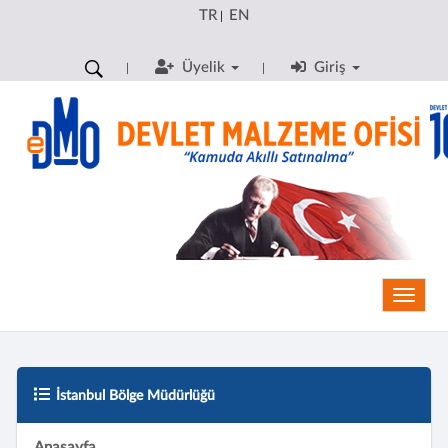
TR
EN
|
Üyelik
Giriş
Toggle
İstanbul Bölge Müdürlüğü
Anasayfa