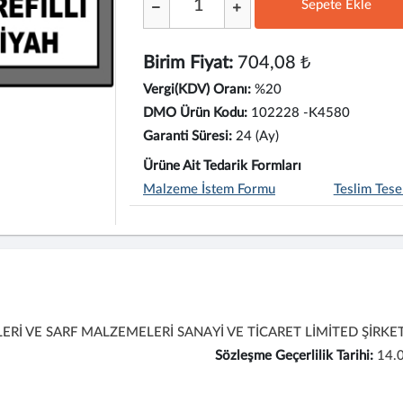
Sepete Ekle
;
Birim Fiyat:
704,08 ₺
Vergi(KDV) Oranı:
%20
DMO Ürün Kodu:
102228 -K4580
Garanti Süresi:
24 (Ay)
Ürüne Ait Tedarik Formları
Malzeme İstem Formu
Teslim Tese
Rİ VE SARF MALZEMELERİ SANAYİ VE TİCARET LİMİTED ŞİRKET
Sözleşme Geçerlilik Tarihi:
14.