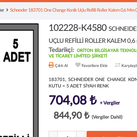
er
Schneıder 183701 One Change Konik Uçlu Refilli Roller Kalem 0,6 Mm 
102228-K4580
SCHNEIDE
UÇLU REFİLLİ ROLLER KALEM 0,6 
Tedarikçi:
ORİTON BİLGİSAYAR TEKNOL
VE TİCARET LİMİTED ŞİRKETİ
Çıktı Al
Favorilere Ekle
Karşılaş
183701, SCHNEIDER ONE CHANGE KONİ
KUTU = 5 ADET SİYAH RENK
704,08 ₺
+ Vergiler
844,90 ₺
(Vergiler Dahil)