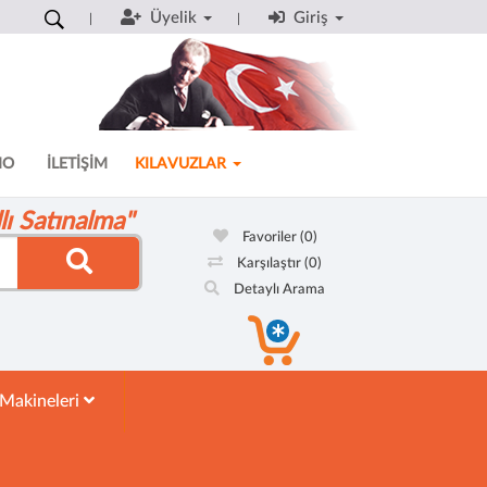
Üyelik
Giriş
MO
İLETİŞİM
KILAVUZLAR
ı Satınalma"
Favoriler
(0)
Karşılaştır
(0)
Detaylı Arama
 Makineleri