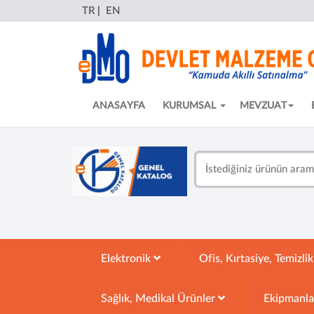
TR
|
EN
ANASAYFA
KURUMSAL
MEVZUAT
Elektronik
Ofis, Kırtasiye, Temizli
Sağlık, Medikal Ürünler
Ekipmanl