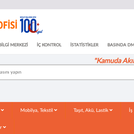
BİLGİ MERKEZİ
İÇ KONTROL
İSTATİSTİKLER
BASINDA D
"Kamuda Akıll
k
Mobilya, Tekstil
Taşıt, Akü, Lastik
İş
ar