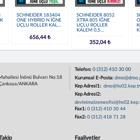
8
SCHNEIDER 183404
SCHNEIDER 8052
S
İK
ONE HYBRID N İĞNE
XTRA 805 İĞNE
O
.
UÇLU ROLLER KAL...
UÇLU ROLLER
K
KALEM 0,5...
K
656,44 ₺
352,04 ₺
0 (312) 410 30 00
Telefon:
Mahallesi İnönü Bulvarı No:18
dmo@dmo.g
Kurumsal E-Posta:
Çankaya/ANKARA
Kep Adresi1:
dmo@hs02.kep.t
Kep Adresi2:
devletmalzemeofisi@hs02.kep.
Fax1:
0 (312) 410 30 44
Fax2:
0 (312) 418 71 28
Takip
Faaliyetler