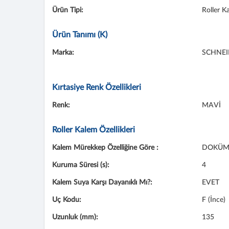
Ürün Tipi:
Roller K
Ürün Tanımı (K)
Marka:
SCHNEI
Kırtasiye Renk Özellikleri
Renk:
MAVİ
Roller Kalem Özellikleri
Kalem Mürekkep Özelliğine Göre :
DOKÜMA
Kuruma Süresi (s):
4
Kalem Suya Karşı Dayanıklı Mı?:
EVET
Uç Kodu:
F (İnce)
Uzunluk (mm):
135