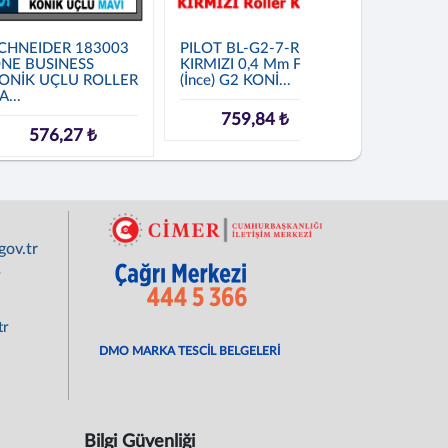
CHNEIDER 183003
PILOT BL-G2-7-R-FF
PILOT BL
NE BUSINESS
KIRMIZI 0,4 Mm F
KIRMIZI 0,
ONİK UÇLU ROLLER
(İnce) G2 KONİ...
(İnce) PILO
A...
759,84 ₺
787,
576,27 ₺
ov.tr
r
tr
DMO MARKA TESCİL BELGELERİ
Bilgi Güvenliği