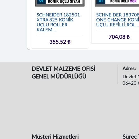
SCHNEIDER 182501
SCHNEIDER 18370
XTRA 825 KONİK
ONE CHANGE KON
UÇLU ROLLER
UÇLU REFİLLİ ROL..
KALEM ...
704,08 ₺
355,52 ₺
DEVLET MALZEME OFİSİ
Adres:
GENEL MÜDÜRLÜĞÜ
Devlet 
06420 
Müşteri Hizmetleri
Süreç 