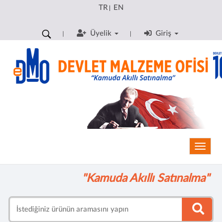
TR
EN
|
Üyelik
Giriş
Toggle
"Kamuda Akıllı Satınalma"