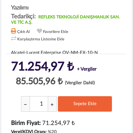
Yazılımı
Tedarikçi:
REFLEKS TEKNOLOJİ DANIŞMANLIK SAN.
VE TİC A.Ş.
Çıktı Al
Favorilere Ekle
Karşılaştırma Listesine Ekle
Alcatel-Lucent Enterprise OV-NM-EX-10-N
71.254,97 ₺
+ Vergiler
85.505,96 ₺
(Vergiler Dahil)
Sepete Ekle
;
Birim Fiyat:
71.254,97 ₺
Vergi(KDV) Oranı:
%20