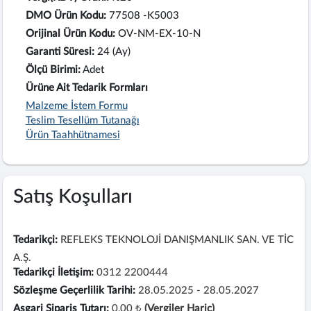
DMO Ürün Kodu:
77508 -K5003
Orijinal Ürün Kodu:
OV-NM-EX-10-N
Garanti Süresi:
24 (Ay)
Ölçü Birimi:
Adet
Ürüne Ait Tedarik Formları
Malzeme İstem Formu
Teslim Tesellüm Tutanağı
Ürün Taahhütnamesi
Satış Koşulları
Tedarikçi:
REFLEKS TEKNOLOJİ DANIŞMANLIK SAN. VE TİC
A.Ş.
Tedarikçi İletişim:
0312 2200444
Sözleşme Geçerlilik Tarihi:
28.05.2025 - 28.05.2027
Asgari Sipariş Tutarı:
0,00 ₺
(Vergiler Hariç)