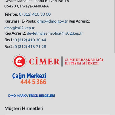
Devlet Mahallesi İnönü Bulvarı No:18
06420 Çankaya/ANKARA
0 (312) 410 30 00
Telefon:
dmo@dmo.gov.tr
Kurumsal E-Posta:
Kep Adresi1:
dmo@hs02.kep.tr
Kep Adresi2:
devletmalzemeofisi@hs02.kep.tr
Fax1:
0 (312) 410 30 44
Fax2:
0 (312) 418 71 28
DMO MARKA TESCİL BELGELERİ
Müşteri Hizmetleri