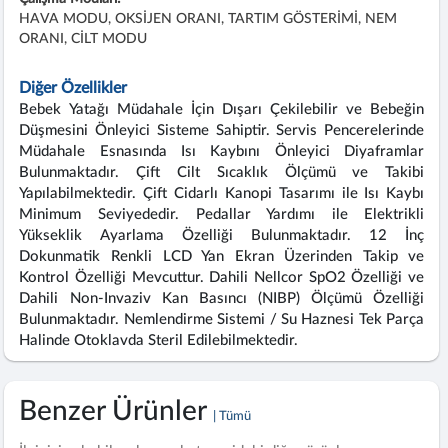
HAVA MODU, OKSİJEN ORANI, TARTIM GÖSTERİMİ, NEM
ORANI, CİLT MODU
Diğer Özellikler
Bebek Yatağı Müdahale İçin Dışarı Çekilebilir ve Bebeğin
Düşmesini Önleyici Sisteme Sahiptir. Servis Pencerelerinde
Müdahale Esnasında Isı Kaybını Önleyici Diyaframlar
Bulunmaktadır. Çift Cilt Sıcaklık Ölçümü ve Takibi
Yapılabilmektedir. Çift Cidarlı Kanopi Tasarımı ile Isı Kaybı
Minimum Seviyededir. Pedallar Yardımı ile Elektrikli
Yükseklik Ayarlama Özelliği Bulunmaktadır. 12 İnç
Dokunmatik Renkli LCD Yan Ekran Üzerinden Takip ve
Kontrol Özelliği Mevcuttur. Dahili Nellcor SpO2 Özelliği ve
Dahili Non-Invaziv Kan Basıncı (NIBP) Ölçümü Özelliği
Bulunmaktadır. Nemlendirme Sistemi / Su Haznesi Tek Parça
Halinde Otoklavda Steril Edilebilmektedir.
Benzer Ürünler
| Tümü