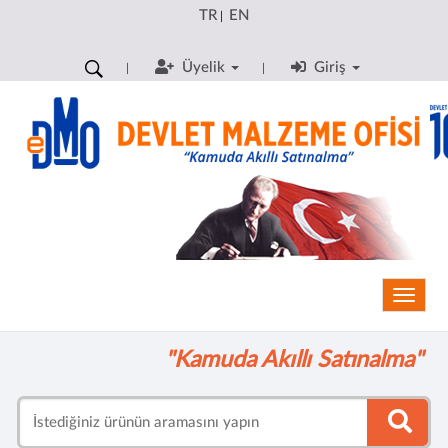
TR
EN
|
Üyelik
Giriş
Toggle
"Kamuda Akıllı Satınalma"