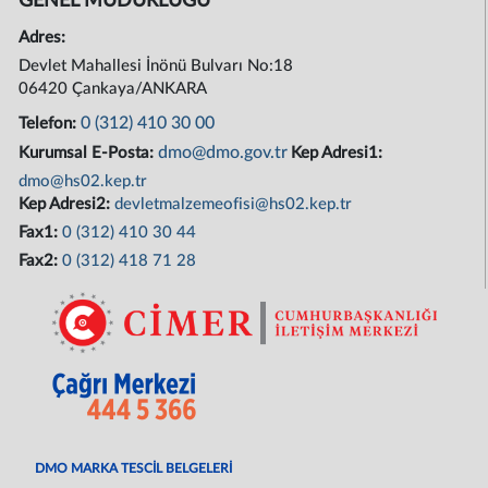
GENEL MÜDÜRLÜĞÜ
Adres:
Devlet Mahallesi İnönü Bulvarı No:18
06420 Çankaya/ANKARA
0 (312) 410 30 00
Telefon:
dmo@dmo.gov.tr
Kurumsal E-Posta:
Kep Adresi1:
dmo@hs02.kep.tr
Kep Adresi2:
devletmalzemeofisi@hs02.kep.tr
Fax1:
0 (312) 410 30 44
Fax2:
0 (312) 418 71 28
DMO MARKA TESCİL BELGELERİ