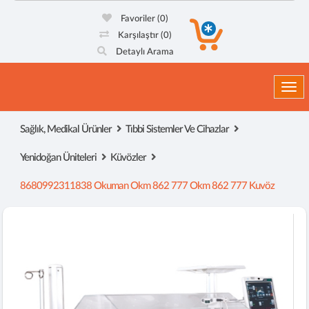
Favoriler
(0)
Karşılaştır
(0)
Detaylı Arama
Togg
Sağlık, Medikal Ürünler
Tıbbi Sistemler Ve Cihazlar
Yenidoğan Üniteleri
Küvözler
8680992311838 Okuman Okm 862 777 Okm 862 777 Kuvöz