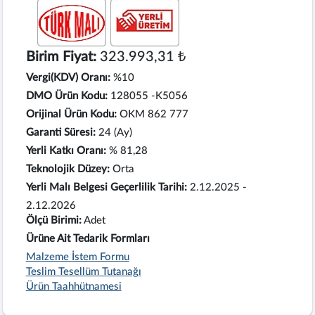
Birim Fiyat:
323.993,31 ₺
Vergi(KDV) Oranı:
%10
DMO Ürün Kodu:
128055 -K5056
Orijinal Ürün Kodu:
OKM 862 777
Garanti Süresi:
24 (Ay)
Yerli Katkı Oranı:
% 81,28
Teknolojik Düzey:
Orta
Yerli Malı Belgesi Geçerlilik Tarihi:
2.12.2025 -
2.12.2026
Ölçü Birimi:
Adet
Ürüne Ait Tedarik Formları
Malzeme İstem Formu
Teslim Tesellüm Tutanağı
Ürün Taahhütnamesi