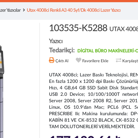
zer Yazıcılar
Utax 4008ci Renkli A3 40 Syf/dk 4008ci Lazer Yazıcı
103535-K5288
UTAX 4008C
Yazıcı
Tedarikçi:
DİGİTAL BÜRO MAKİNELERİ
Çıktı Al
Favorilere Ekle
Karşılaş
UTAX 4008ci; Lazer Baskı Teknolojisi, REN
En fazla 1200 x 1200 dpi Baskı Çözünürlüğü
Hızı, 4 GB,64 GB SSD Sabit Disk Standart
USB 2.0 Device; 10/100/1000T networ
Server 2008, Server 2008 R2, Server 201
Linux, OS 10.9'dan Mac; PCL6 (PCL 5e
PRESCRIBE IIc Makina kurulumunda: 
KABİN 81 VE CK-8532 BLACK, CK-8532
TAM DOLUTONERLERİ VERİLMEKTEDİR.