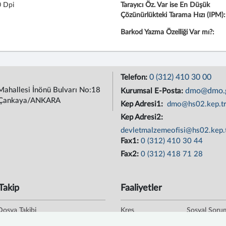
 Dpi
Tarayıcı Öz. Var ise En Düşük
Çözünürlükteki Tarama Hızı (IPM):
Barkod Yazma Özelliği Var mı?:
0 (312) 410 30 00
Telefon:
Mahallesi İnönü Bulvarı No:18
dmo@dmo.g
Kurumsal E-Posta:
Çankaya/ANKARA
Kep Adresi1:
dmo@hs02.kep.t
Kep Adresi2:
devletmalzemeofisi@hs02.kep.
Fax1:
0 (312) 410 30 44
Fax2:
0 (312) 418 71 28
Takip
Faaliyetler
Dosya Takibi
Kreş
Sosyal Soru
oğrulama
Kafeterya
Staj