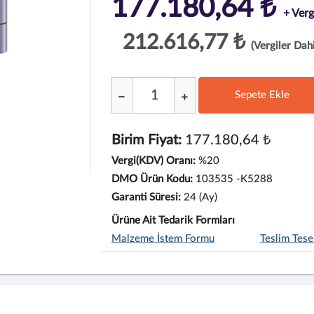
177.180,64 ₺
+ Verg
212.616,77 ₺
(Vergiler Dahi
Sepete Ekle
;
Birim Fiyat:
177.180,64 ₺
Vergi(KDV) Oranı:
%20
DMO Ürün Kodu:
103535 -K5288
Garanti Süresi:
24 (Ay)
Ürüne Ait Tedarik Formları
Malzeme İstem Formu
Teslim Tese