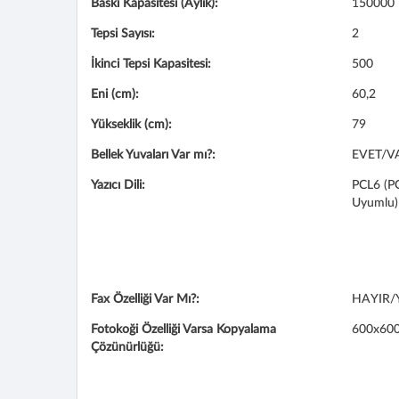
Baskı Kapasitesi (Aylık):
150000
Tepsi Sayısı:
2
İkinci Tepsi Kapasitesi:
500
Eni (cm):
60,2
Yükseklik (cm):
79
Bellek Yuvaları Var mı?:
EVET/V
Yazıcı Dili:
PCL6 (PC
Uyumlu) 
Fax Özelliği Var Mı?:
HAYIR/
Fotokoği Özelliği Varsa Kopyalama
600x600
Çözünürlüğü: