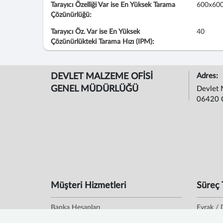
Tarayıcı Özelliği Var ise En Yüksek Tarama
600x600
Çözünürlüğü:
Tarayıcı Öz. Var ise En Yüksek
40
Çözünürlükteki Tarama Hızı (IPM):
DEVLET MALZEME OFİSİ
Adres:
GENEL MÜDÜRLÜĞÜ
Devlet 
06420 
Müşteri Hizmetleri
Süreç 
Banka Hesapları
Evrak / 
Bilgi Edinme
Evrak D