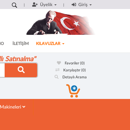
Üyelik
Giriş
MO
İLETİŞİM
KILAVUZLAR
ı Satınalma"
Favoriler
(0)
Karşılaştır
(0)
Detaylı Arama
 Makineleri