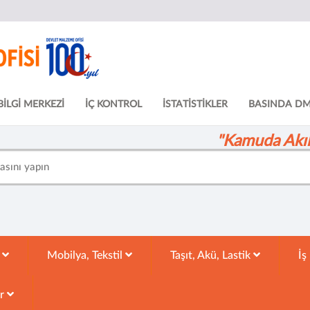
BİLGİ MERKEZİ
İÇ KONTROL
İSTATİSTİKLER
BASINDA D
"Kamuda Akıll
k
Mobilya, Tekstil
Taşıt, Akü, Lastik
İş
ar