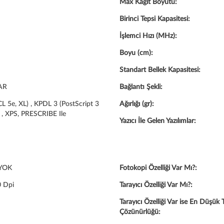
Max Kağıt Boyutu:
Birinci Tepsi Kapasitesi:
İşlemci Hızı (MHz):
Boyu (cm):
Standart Bellek Kapasitesi:
AR
Bağlantı Şekli:
L 5e, XL) , KPDL 3 (PostScript 3
Ağırlığı (gr):
, XPS, PRESCRIBE Ile
Yazıcı İle Gelen Yazılımlar:
YOK
Fotokopi Özelliği Var Mı?:
 Dpi
Tarayıcı Özelliği Var Mı?:
Tarayıcı Özelliği Var ise En Düşük
Çözünürlüğü: