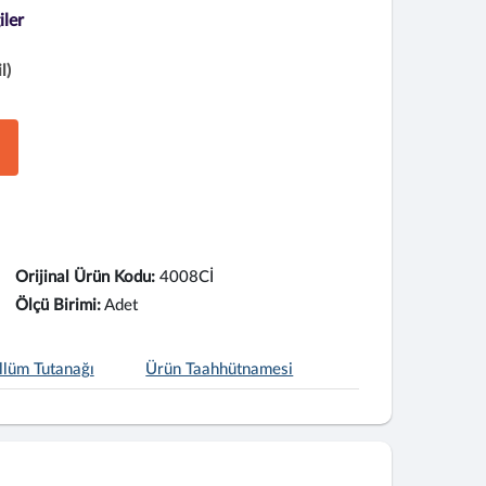
iler
l)
Orijinal Ürün Kodu:
4008Cİ
Ölçü Birimi:
Adet
llüm Tutanağı
Ürün Taahhütnamesi