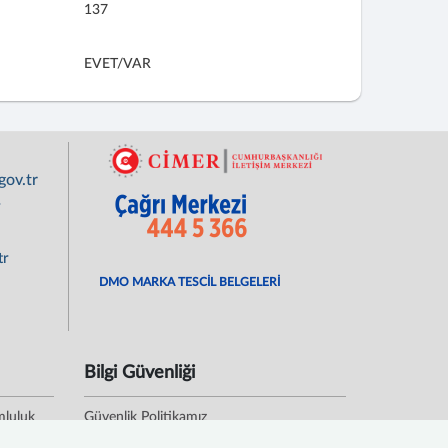
137
EVET/VAR
ov.tr
r
tr
DMO MARKA TESCİL BELGELERİ
Bilgi Güvenliği
mluluk
Güvenlik Politikamız
Kişisel Verileri Koruma Politikası