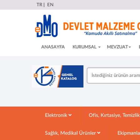
TR
|
EN
ANASAYFA
KURUMSAL
MEVZUAT
Elektronik
Ofis, Kırtasiye, Temizli
Sağlık, Medikal Ürünler
Ekipmanl