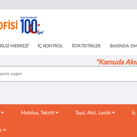
BİLGİ MERKEZİ
İÇ KONTROL
İSTATİSTİKLER
BASINDA D
"Kamuda Akıll
k
Mobilya, Tekstil
Taşıt, Akü, Lastik
İş
ar