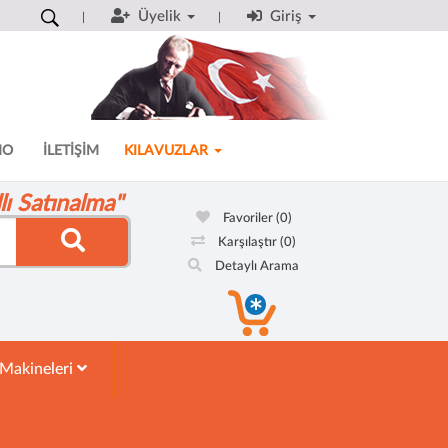
Üyelik
Giriş
MO
İLETİŞİM
KILAVUZLAR
ı Satınalma"
Favoriler
(0)
Karşılaştır
(0)
Detaylı Arama
 Makineleri