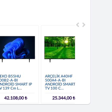
EKO B55HU
ARÇELİK A40HF
ARÇELİK A
00B2-A-BI
500A4-A-BI
HOTEL TV
NDROİD SMART IP
ANDROİD SMART IP
LED Televi
V 139 Cm L...
TV 100 C...
20.85
42.108,00 ₺
25.344,00 ₺