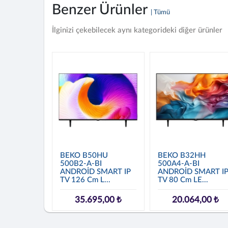
Benzer Ürünler
| Tümü
İlginizi çekebilecek aynı kategorideki diğer ürünler
BEKO B50HU
BEKO B32HH
500B2-A-BI
500A4-A-BI
ANDROİD SMART IP
ANDROİD SMART I
TV 126 Cm L...
TV 80 Cm LE...
35.695,00 ₺
20.064,00 ₺