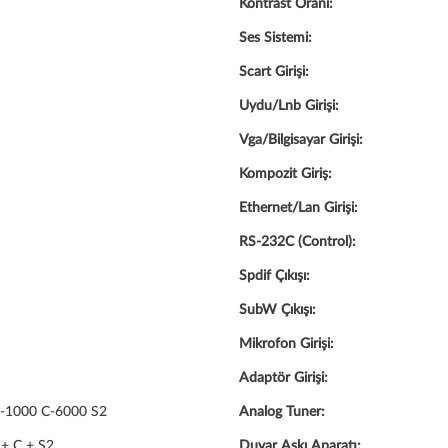
Kontrast Oranı:
Ses Sistemi:
Scart Girişi:
Uydu/Lnb Girişi:
Vga/Bilgisayar Girişi:
Kompozit Giriş:
Ethernet/Lan Girişi:
RS-232C (Control):
Spdif Çıkışı:
SubW Çıkışı:
Mikrofon Girişi:
Adaptör Girişi:
-1000 C-6000 S2
Analog Tuner:
+ C + S2
Duvar Askı Aparatı: