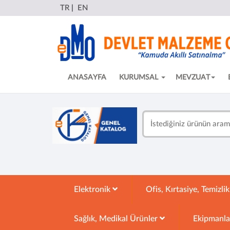
TR
|
EN
ANASAYFA
KURUMSAL
MEVZUAT
Elektronik
Ofis, Kırtasiye, Temizli
Sağlık, Medikal Ürünler
Ekipmanl