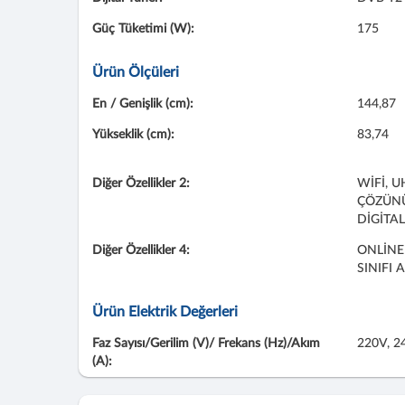
Güç Tüketimi (W):
175
Ürün Ölçüleri
En / Genişlik (cm):
144,87
Yükseklik (cm):
83,74
Diğer Özellikler 2:
WİFİ, U
ÇÖZÜN
DİGİTAL
Diğer Özellikler 4:
ONLİNE
SINIFI 
Ürün Elektrik Değerleri
Faz Sayısı/Gerilim (V)/ Frekans (Hz)/Akım
220V, 2
(A):