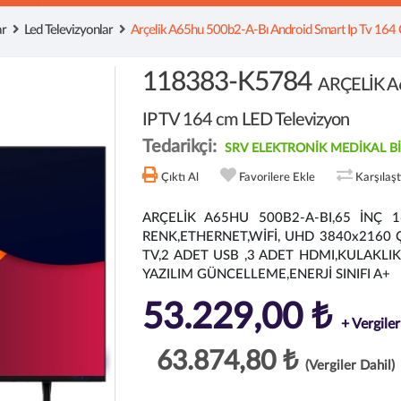
ar
Led Televizyonlar
Arçelik A65hu 500b2-A-Bı Android Smart Ip Tv 164 
118383-K5784
ARÇELİK 
IP TV 164 cm LED Televizyon
Tedarikçi:
SRV ELEKTRONİK MEDİKAL BİLG
Çıktı Al
Favorilere Ekle
Karşılaş
ARÇELİK A65HU 500B2-A-BI,65 İNÇ 
RENK,ETHERNET,WİFİ, UHD 3840x2160
TV,2 ADET USB ,3 ADET HDMI,KULAKLIK 
YAZILIM GÜNCELLEME,ENERJİ SINIFI A+
53.229,00 ₺
+ Vergiler
63.874,80 ₺
(Vergiler Dahil)