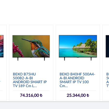
BEKO B75HU
BEKO B40HF 500A4-
B
500B2-A-BI
A-BI ANDROİD
5
P
ANDROİD SMART IP
SMART IP TV 100
A
TV 189 Cm L...
Cm...
T
74.316,00 ₺
25.344,00 ₺