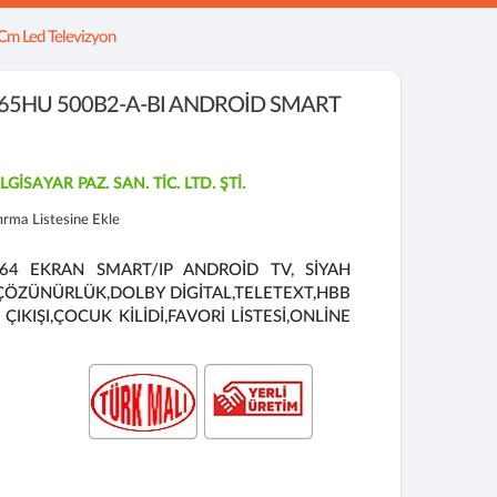
Cm Led Televizyon
A65HU 500B2-A-BI ANDROİD SMART
İSAYAR PAZ. SAN. TİC. LTD. ŞTİ.
tırma Listesine Ekle
164 EKRAN SMART/IP ANDROİD TV, SİYAH
 ÇÖZÜNÜRLÜK,DOLBY DİGİTAL,TELETEXT,HBB
ÇIKIŞI,ÇOCUK KİLİDİ,FAVORİ LİSTESİ,ONLİNE