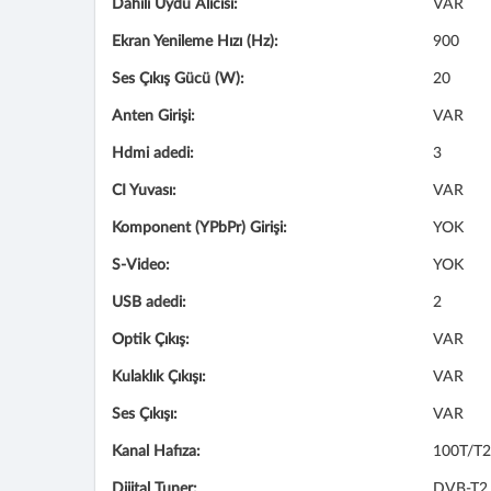
Dahili Uydu Alıcısı:
VAR
Ekran Yenileme Hızı (Hz):
900
Ses Çıkış Gücü (W):
20
Anten Girişi:
VAR
Hdmi adedi:
3
CI Yuvası:
VAR
Komponent (YPbPr) Girişi:
YOK
S-Video:
YOK
USB adedi:
2
Optik Çıkış:
VAR
Kulaklık Çıkışı:
VAR
Ses Çıkışı:
VAR
Kanal Hafıza:
100T/T2
Dijital Tuner:
DVB-T2 