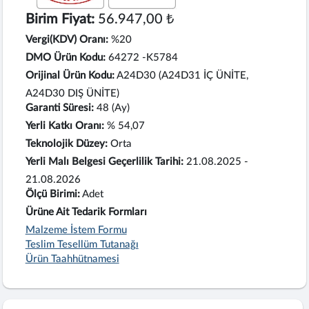
Birim Fiyat:
56.947,00 ₺
Vergi(KDV) Oranı:
%20
DMO Ürün Kodu:
64272 -K5784
Orijinal Ürün Kodu:
A24D30 (A24D31 İÇ ÜNİTE,
A24D30 DIŞ ÜNİTE)
Garanti Süresi:
48 (Ay)
Yerli Katkı Oranı:
% 54,07
Teknolojik Düzey:
Orta
Yerli Malı Belgesi Geçerlilik Tarihi:
21.08.2025 -
21.08.2026
Ölçü Birimi:
Adet
Ürüne Ait Tedarik Formları
Malzeme İstem Formu
Teslim Tesellüm Tutanağı
Ürün Taahhütnamesi