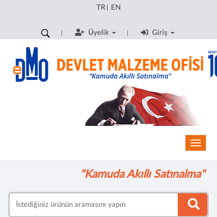
TR
EN
|
Üyelik
Giriş
Toggle
"Kamuda Akıllı Satınalma"