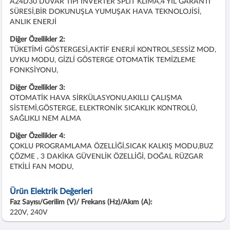
A24D30 DUVAR TİPİ INVERTER SPLİT KLİMA,4 YIL GARANTİ
SÜRESİ,BİR DOKUNUŞLA YUMUŞAK HAVA TEKNOLOJİSİ,
ANLIK ENERJİ
Diğer Özellikler 2:
TÜKETİMİ GÖSTERGESİ,AKTİF ENERJİ KONTROL,SESSİZ MOD,
UYKU MODU, GİZLİ GÖSTERGE OTOMATİK TEMİZLEME
FONKSİYONU,
Diğer Özellikler 3:
OTOMATİK HAVA SİRKÜLASYONU,AKILLI ÇALIŞMA
SİSTEMİ,GÖSTERGE, ELEKTRONİK SICAKLIK KONTROLÜ,
SAĞLIKLI NEM ALMA
Diğer Özellikler 4:
ÇOKLU PROGRAMLAMA ÖZELLİĞİ,SICAK KALKIŞ MODU,BUZ
ÇÖZME , 3 DAKİKA GÜVENLİK ÖZELLİĞİ, DOĞAL RÜZGAR
ETKİLİ FAN MODU,
Ürün Elektrik Değerleri
Faz Sayısı/Gerilim (V)/ Frekans (Hz)/Akım (A):
220V, 240V