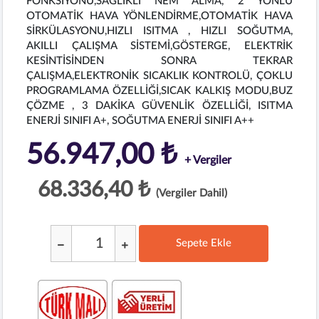
FONKSİYONU,SAĞLIKLI NEM ALMA, 2 YÖNLÜ
OTOMATİK HAVA YÖNLENDİRME,OTOMATİK HAVA
SİRKÜLASYONU,HIZLI ISITMA , HIZLI SOĞUTMA,
AKILLI ÇALIŞMA SİSTEMİ,GÖSTERGE, ELEKTRİK
KESİNTİSİNDEN SONRA TEKRAR
ÇALIŞMA,ELEKTRONİK SICAKLIK KONTROLÜ, ÇOKLU
PROGRAMLAMA ÖZELLİĞİ,SICAK KALKIŞ MODU,BUZ
ÇÖZME , 3 DAKİKA GÜVENLİK ÖZELLİĞİ, ISITMA
ENERJİ SINIFI A+, SOĞUTMA ENERJİ SINIFI A++
56.947,00 ₺
+ Vergiler
68.336,40 ₺
(Vergiler Dahil)
Sepete Ekle
;