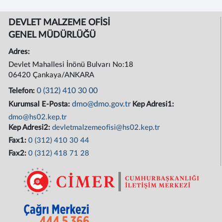
DEVLET MALZEME OFİSİ
GENEL MÜDÜRLÜĞÜ
Adres:
Devlet Mahallesi İnönü Bulvarı No:18
06420 Çankaya/ANKARA
0 (312) 410 30 00
Telefon:
dmo@dmo.gov.tr
Kurumsal E-Posta:
Kep Adresi1:
dmo@hs02.kep.tr
Kep Adresi2:
devletmalzemeofisi@hs02.kep.tr
Fax1:
0 (312) 410 30 44
Fax2:
0 (312) 418 71 28