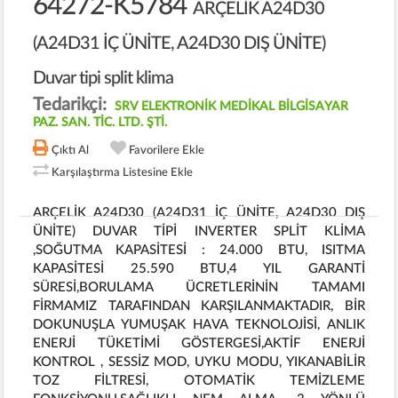
64272-K5784
ARÇELİK A24D30
(A24D31 İÇ ÜNİTE, A24D30 DIŞ ÜNİTE)
Duvar tipi split klima
Tedarikçi:
SRV ELEKTRONİK MEDİKAL BİLGİSAYAR
PAZ. SAN. TİC. LTD. ŞTİ.
Çıktı Al
Favorilere Ekle
Karşılaştırma Listesine Ekle
ARÇELİK A24D30 (A24D31 İÇ ÜNİTE, A24D30 DIŞ
ÜNİTE) DUVAR TİPİ INVERTER SPLİT KLİMA
,SOĞUTMA KAPASİTESİ : 24.000 BTU, ISITMA
KAPASİTESİ 25.590 BTU,4 YIL GARANTİ
SÜRESİ,BORULAMA ÜCRETLERİNİN TAMAMI
FİRMAMIZ TARAFINDAN KARŞILANMAKTADIR, BİR
DOKUNUŞLA YUMUŞAK HAVA TEKNOLOJİSİ, ANLIK
ENERJİ TÜKETİMİ GÖSTERGESİ,AKTİF ENERJİ
KONTROL , SESSİZ MOD, UYKU MODU, YIKANABİLİR
TOZ FİLTRESİ, OTOMATİK TEMİZLEME