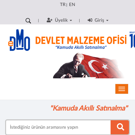
TR
EN
|
Üyelik
Giriş
Toggle
"Kamuda Akıllı Satınalma"