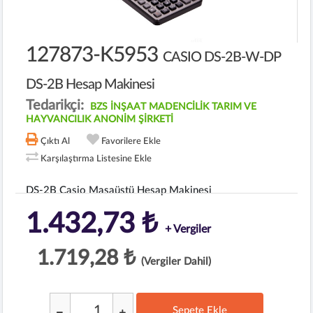
127873-K5953
CASIO DS-2B-W-DP
DS-2B Hesap Makinesi
Tedarikçi:
BZS İNŞAAT MADENCİLİK TARIM VE
HAYVANCILIK ANONİM ŞİRKETİ
Çıktı Al
Favorilere Ekle
Karşılaştırma Listesine Ekle
DS-2B Casio Masaüstü Hesap Makinesi
1.432,73 ₺
+ Vergiler
1.719,28 ₺
(Vergiler Dahil)
Sepete Ekle
;