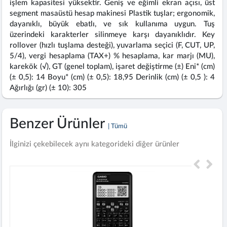
işlem kapasitesi yüksektir. Geniş ve eğimli ekran açısı, üst
segment masaüstü hesap makinesi Plastik tuşlar; ergonomik,
dayanıklı, büyük ebatlı, ve sık kullanıma uygun. Tuş
üzerindeki karakterler silinmeye karşı dayanıklıdır. Key
rollover (hızlı tuşlama desteği), yuvarlama seçici (F, CUT, UP,
5/4), vergi hesaplama (TAX+) % hesaplama, kar marjı (MU),
karekök (√), GT (genel toplam), işaret değiştirme (±) Eni* (cm)
(± 0,5): 14 Boyu* (cm) (± 0,5): 18,95 Derinlik (cm) (± 0,5 ): 4
Ağırlığı (gr) (± 10): 305
Benzer Ürünler
| Tümü
İlginizi çekebilecek aynı kategorideki diğer ürünler