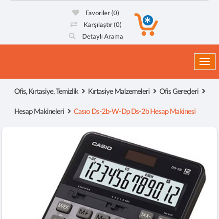
Favoriler
(0)
Karşılaştır
(0)
Detaylı Arama
Togg
Ofis, Kırtasiye, Temizlik
Kırtasiye Malzemeleri
Ofis Gereçleri
Hesap Makineleri
Casıo Ds-2b-W-Dp Ds-2b Hesap Makinesi