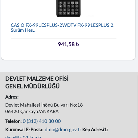
CASIO FX-991ESPLUS-2WDTV FX-991ESPLUS 2.
Sürüm Hes...
941,58 ₺
DEVLET MALZEME OFİSİ
GENEL MÜDÜRLÜĞÜ
Adres:
Devlet Mahallesi İnönü Bulvarı No:18
06420 Çankaya/ANKARA
0 (312) 410 30 00
Telefon:
dmo@dmo.gov.tr
Kurumsal E-Posta:
Kep Adresi1:
dmo@hs02.kep.tr