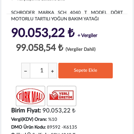
SCHRODER MARKA SCH 4040 T MODEL DÖRT
MOTORLU TARTILI YOĞUN BAKIM YATAĞI
90.053,22 ₺
+ Vergiler
99.058,54 ₺
(Vergiler Dahil)
Sepete Ekle
;
Birim Fiyat:
90.053,22 ₺
Vergi(KDV) Oranı:
%10
DMO Ürün Kodu:
89592 -K6135