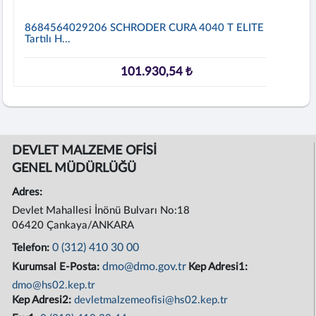
8684564029206 SCHRODER CURA 4040 T ELITE
Tartılı H...
101.930,54 ₺
DEVLET MALZEME OFİSİ
GENEL MÜDÜRLÜĞÜ
Adres:
Devlet Mahallesi İnönü Bulvarı No:18
06420 Çankaya/ANKARA
0 (312) 410 30 00
Telefon:
dmo@dmo.gov.tr
Kurumsal E-Posta:
Kep Adresi1:
dmo@hs02.kep.tr
Kep Adresi2:
devletmalzemeofisi@hs02.kep.tr