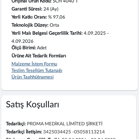
Orijinal Ürün Kodu:
SCH 4040 T
Garanti Süresi:
24 (Ay)
Yerli Katkı Oranı:
% 97,06
Teknolojik Düzey:
Orta
Yerli Malı Belgesi Geçerlilik Tarihi:
4.09.2025 -
4.09.2026
Ölçü Birimi:
Adet
Ürüne Ait Tedarik Formları
Malzeme İstem Formu
Teslim Tesellüm Tutanağı
Ürün Taahhütnamesi
Satış Koşulları
Tedarikçi:
PROMA MEDİKAL LİMİTED ŞİRKETİ
Tedarikçi İletişim:
3425034425 -05058113214