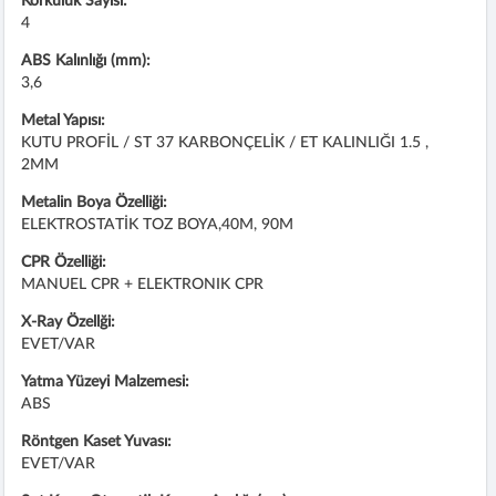
Korkuluk Sayısı:
4
ABS Kalınlığı (mm):
3,6
Metal Yapısı:
KUTU PROFİL / ST 37 KARBONÇELİK / ET KALINLIĞI 1.5 ,
2MM
Metalin Boya Özelliği:
ELEKTROSTATİK TOZ BOYA,40M, 90M
CPR Özelliği:
MANUEL CPR + ELEKTRONIK CPR
X-Ray Özellği:
EVET/VAR
Yatma Yüzeyi Malzemesi:
ABS
Röntgen Kaset Yuvası:
EVET/VAR