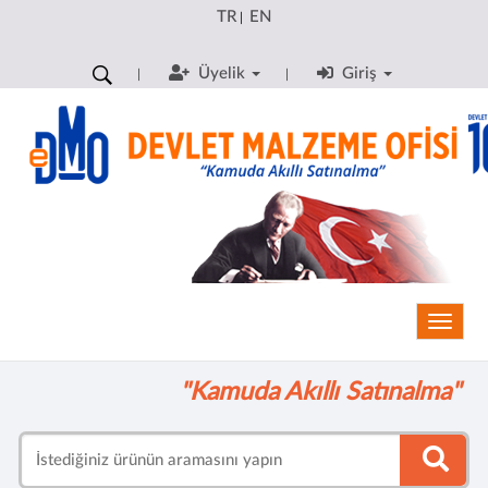
TR
EN
|
Üyelik
Giriş
Toggle
"Kamuda Akıllı Satınalma"