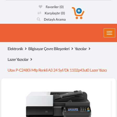
Favoriler
(0)
Karşılaştır
(0)
Detaylı Arama
Togg
Elektronik
Bilgisayar Çevre Bileşenleri
Yazıcılar
Lazer Yazıcılar
Utax P-C2480i Mfp Renkli A3 24 Syf/dk 1102p43ut0 Lazer Yazıcı