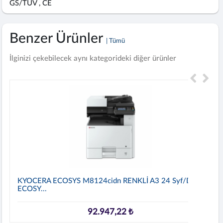
GS/TÜV , CE
Benzer Ürünler
| Tümü
İlginizi çekebilecek aynı kategorideki diğer ürünler
KYOCERA ECOSYS M8124cidn RENKLİ A3 24 Syf/dk
ECOSY...
92.947,22 ₺