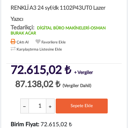
RENKLİ A3 24 syf/dk 1102P43UT0 Lazer
Yazıcı
Tedarikçi:
DİGİTAL BÜRO MAKİNELERİ-OSMAN
BURAK ACAR
Çıktı Al
Favorilere Ekle
Karşılaştırma Listesine Ekle
72.615,02 ₺
+ Vergiler
87.138,02 ₺
(Vergiler Dahil)
Sepete Ekle
;
Birim Fiyat:
72.615,02 ₺