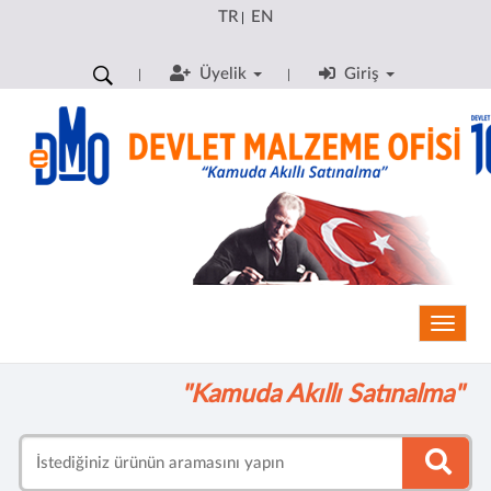
TR
EN
|
Üyelik
Giriş
Toggle
"Kamuda Akıllı Satınalma"