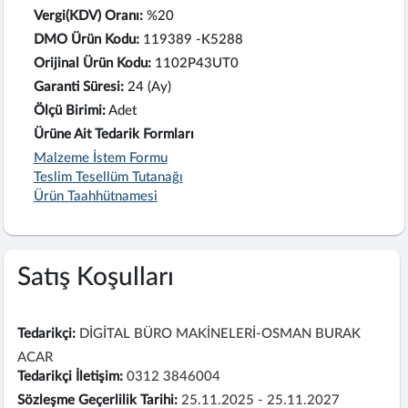
Vergi(KDV) Oranı:
%20
DMO Ürün Kodu:
119389 -K5288
Orijinal Ürün Kodu:
1102P43UT0
Garanti Süresi:
24 (Ay)
Ölçü Birimi:
Adet
Ürüne Ait Tedarik Formları
Malzeme İstem Formu
Teslim Tesellüm Tutanağı
Ürün Taahhütnamesi
Satış Koşulları
Tedarikçi:
DİGİTAL BÜRO MAKİNELERİ-OSMAN BURAK
ACAR
Tedarikçi İletişim:
0312 3846004
Sözleşme Geçerlilik Tarihi:
25.11.2025 - 25.11.2027