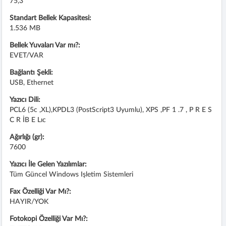
75,3
Standart Bellek Kapasitesi:
1.536 MB
Bellek Yuvaları Var mı?:
EVET/VAR
Bağlantı Şekli:
USB, Ethernet
Yazıcı Dili:
PCL6 (5c ,XL),KPDL3 (PostScript3 Uyumlu), XPS ,PF 1 .7 , P R E S
C R İB E Lıc
Ağırlığı (gr):
7600
Yazıcı İle Gelen Yazılımlar:
Tüm Güncel Windows Işletim Sistemleri
Fax Özelliği Var Mı?:
HAYIR/YOK
Fotokopi Özelliği Var Mı?: