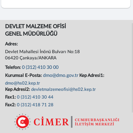
DEVLET MALZEME OFİSİ
GENEL MÜDÜRLÜĞÜ
Adres:
Devlet Mahallesi İnönü Bulvarı No:18
06420 Çankaya/ANKARA
0 (312) 410 30 00
Telefon:
dmo@dmo.gov.tr
Kurumsal E-Posta:
Kep Adresi1:
dmo@hs02.kep.tr
Kep Adresi2:
devletmalzemeofisi@hs02.kep.tr
Fax1:
0 (312) 410 30 44
Fax2:
0 (312) 418 71 28